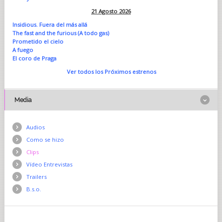
21 Agosto 2026
Insidious. Fuera del más allá
The fast and the furious (A todo gas)
Prometido el cielo
A fuego
El coro de Praga
Ver todos los Próximos estrenos
Media
Audios
Como se hizo
Clips
Vídeo Entrevistas
Trailers
B.s.o.