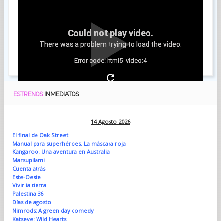
Could not play video.
There was a problem trying to load the video.
Error code: html5_video:4
ESTRENOS
INMEDIATOS
14 Agosto 2026
El final de Oak Street
Manual para superhéroes. La máscara roja
Kangaroo. Una aventura en Australia
Marsupilami
Cuenta atrás
Este-Oeste
Vivir la tierra
Palestina 36
Días de agosto
Nimrods: A green day comedy
Katseye: Wild Hearts