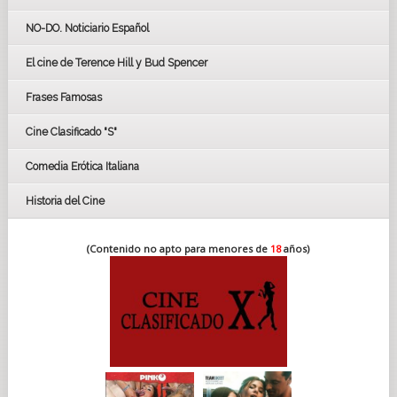
GOYAS
NO-DO. Noticiario Español
CÉSAR
El cine de Terence Hill y Bud Spencer
BAFTA
FESTIVAL DE HUELVA 2019
Frases Famosas
FESTIVAL DE CINE DE SEVILLA 2019
Cine Clasificado "S"
Comedia Erótica Italiana
Historia del Cine
(Contenido no apto para menores de
18
años)