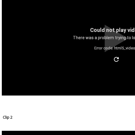
Could not play vi
There was a problem trying to lo
Error code: html5_video
Clip 2