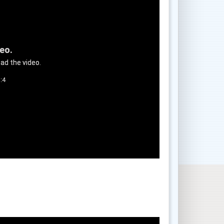
deo.
ad the video.
:4