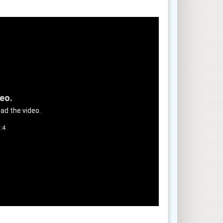
deo.
ad the video.
:4