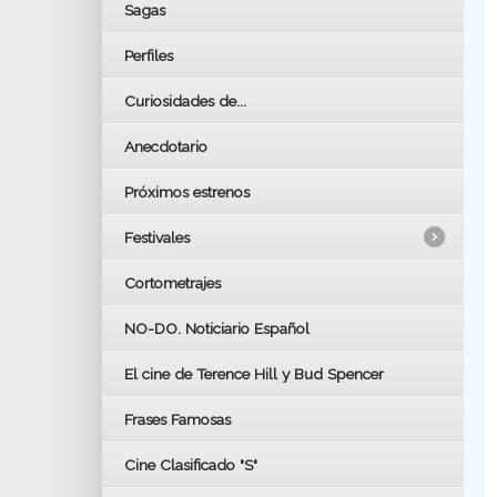
Sagas
Perfiles
Curiosidades de...
Anecdotario
Próximos estrenos
Festivales
Cortometrajes
LOS OSCARS
GOYAS
NO-DO. Noticiario Español
CÉSAR
El cine de Terence Hill y Bud Spencer
BAFTA
FESTIVAL DE HUELVA 2019
Frases Famosas
FESTIVAL DE CINE DE SEVILLA 2019
Cine Clasificado "S"