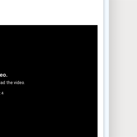
deo.
ad the video.
:4