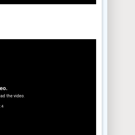
deo.
ad the video.
:4