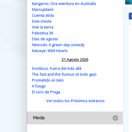
Kangaroo. Una aventura en Australia
Marsupilami
Cuenta atrás
Este-Oeste
Vivir la tierra
Palestina 36
Días de agosto
Nimrods: A green day comedy
Katseye: Wild Hearts
21 Agosto 2026
Insidious. Fuera del más allá
The fast and the furious (A todo gas)
Prometido el cielo
A fuego
El coro de Praga
Ver todos los Próximos estrenos
Media