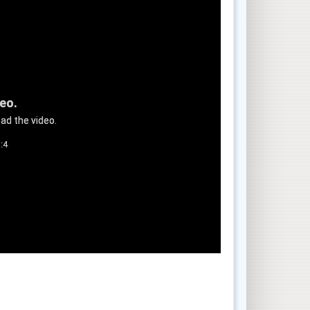
deo.
ad the video.
:4