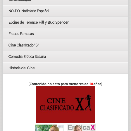
LOS OSCARS
GOYAS
NO-DO. Noticiario Español
CÉSAR
El cine de Terence Hill y Bud Spencer
BAFTA
FESTIVAL DE HUELVA 2019
Frases Famosas
FESTIVAL DE CINE DE SEVILLA 2019
Cine Clasificado "S"
Comedia Erótica Italiana
Historia del Cine
(Contenido no apto para menores de
18
años)