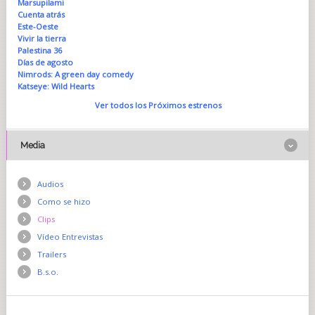
Marsupilami
Cuenta atrás
Este-Oeste
Vivir la tierra
Palestina 36
Días de agosto
Nimrods: A green day comedy
Katseye: Wild Hearts
Ver todos los Próximos estrenos
Media
Audios
Como se hizo
Clips
Vídeo Entrevistas
Trailers
B.s.o.