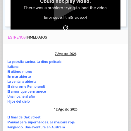
Could not play video.
There was a problem trying to load the video.
Error code: html5_video:4
ESTRENOS
INMEDIATOS
7 Agosto 2026
La patrulla canina. La dino película
Italiana
El último mono
En mar abierto
La ventana abierta
El síndrome Rembrandt
El amor que permanece
Una noche al año
Hijos del cielo
12 Agosto 2026
El final de Oak Street
Manual para superhéroes. La máscara roja
Kangaroo. Una aventura en Australia