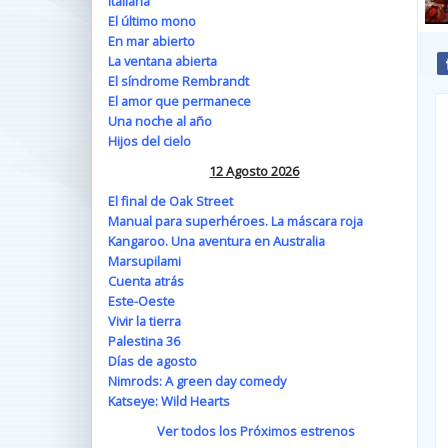
Italiana
El último mono
En mar abierto
La ventana abierta
El síndrome Rembrandt
El amor que permanece
Una noche al año
Hijos del cielo
12 Agosto 2026
El final de Oak Street
Manual para superhéroes. La máscara roja
Kangaroo. Una aventura en Australia
Marsupilami
Cuenta atrás
Este-Oeste
Vivir la tierra
Palestina 36
Días de agosto
Nimrods: A green day comedy
Katseye: Wild Hearts
Ver todos los Próximos estrenos