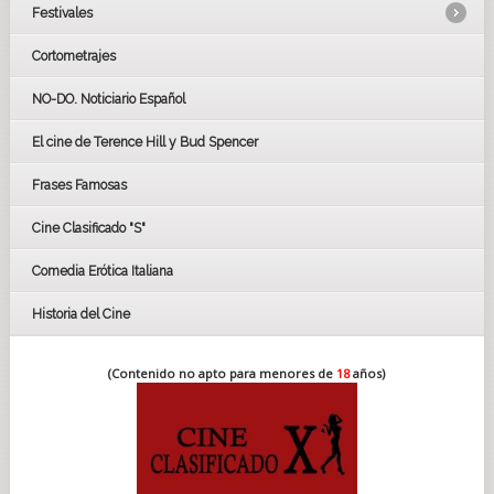
Festivales
Cortometrajes
LOS OSCARS
GOYAS
NO-DO. Noticiario Español
CÉSAR
El cine de Terence Hill y Bud Spencer
BAFTA
FESTIVAL DE HUELVA 2019
Frases Famosas
FESTIVAL DE CINE DE SEVILLA 2019
Cine Clasificado "S"
Comedia Erótica Italiana
Historia del Cine
(Contenido no apto para menores de
18
años)