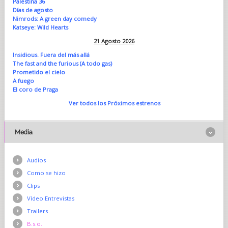
Palestina 36
Días de agosto
Nimrods: A green day comedy
Katseye: Wild Hearts
21 Agosto 2026
Insidious. Fuera del más allá
The fast and the furious (A todo gas)
Prometido el cielo
A fuego
El coro de Praga
Ver todos los Próximos estrenos
Media
Audios
Como se hizo
Clips
Vídeo Entrevistas
Trailers
B.s.o.