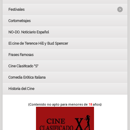
Festivales
Cortometrajes
LOS OSCARS
GOYAS
NO-DO. Noticiario Español
CÉSAR
El cine de Terence Hill y Bud Spencer
BAFTA
FESTIVAL DE HUELVA 2019
Frases Famosas
FESTIVAL DE CINE DE SEVILLA 2019
Cine Clasificado "S"
Comedia Erótica Italiana
Historia del Cine
(Contenido no apto para menores de
18
años)