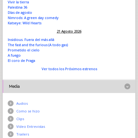
Vivir la tierra
Palestina 36
Días de agosto
Nimrods: A green day comedy
Katseye: Wild Hearts
21 Agosto 2026
Insidious. Fuera del más allá
The fast and the furious (A todo gas)
Prometido el cielo
A fuego
El coro de Praga
Ver todos los Próximos estrenos
Media
Audios
Como se hizo
Clips
Vídeo Entrevistas
Trailers