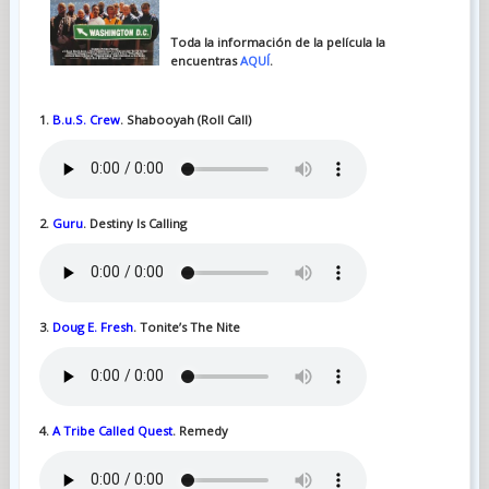
Toda la información de la película la
encuentras
AQUÍ
.
1.
B.u.S. Crew
. Shabooyah (Roll Call)
2.
Guru
. Destiny Is Calling
3.
Doug E. Fresh
. Tonite’s The Nite
4.
A Tribe Called Quest
. Remedy