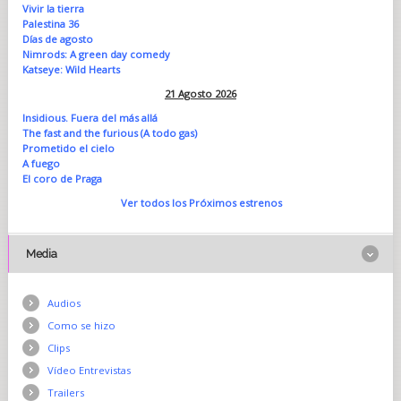
Vivir la tierra
Palestina 36
Días de agosto
Nimrods: A green day comedy
Katseye: Wild Hearts
21 Agosto 2026
Insidious. Fuera del más allá
The fast and the furious (A todo gas)
Prometido el cielo
A fuego
El coro de Praga
Ver todos los Próximos estrenos
Media
Audios
Como se hizo
Clips
Vídeo Entrevistas
Trailers