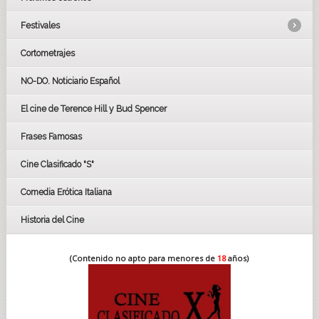
Festivales
Cortometrajes
LOS OSCARS
GOYAS
NO-DO. Noticiario Español
CÉSAR
El cine de Terence Hill y Bud Spencer
BAFTA
FESTIVAL DE HUELVA 2019
Frases Famosas
FESTIVAL DE CINE DE SEVILLA 2019
Cine Clasificado "S"
Comedia Erótica Italiana
Historia del Cine
(Contenido no apto para menores de
18
años)