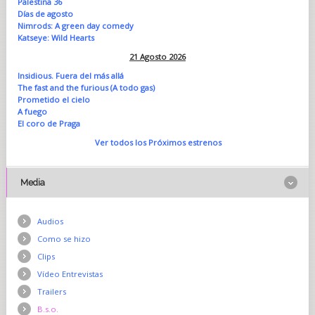
Palestina 36
Días de agosto
Nimrods: A green day comedy
Katseye: Wild Hearts
21 Agosto 2026
Insidious. Fuera del más allá
The fast and the furious (A todo gas)
Prometido el cielo
A fuego
El coro de Praga
Ver todos los Próximos estrenos
Media
Audios
Como se hizo
Clips
Vídeo Entrevistas
Trailers
B.s.o.