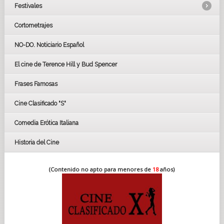
Festivales
Cortometrajes
LOS OSCARS
GOYAS
NO-DO. Noticiario Español
CÉSAR
El cine de Terence Hill y Bud Spencer
BAFTA
FESTIVAL DE HUELVA 2019
Frases Famosas
FESTIVAL DE CINE DE SEVILLA 2019
Cine Clasificado "S"
Comedia Erótica Italiana
Historia del Cine
(Contenido no apto para menores de
18
años)