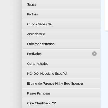
Sagas
Perfiles
Curiosidades de...
Anecdotario
Próximos estrenos
Festivales
Cortometrajes
LOS OSCARS
GOYAS
NO-DO. Noticiario Español
CÉSAR
El cine de Terence Hill y Bud Spencer
BAFTA
FESTIVAL DE HUELVA 2019
Frases Famosas
FESTIVAL DE CINE DE SEVILLA 2019
Cine Clasificado "S"