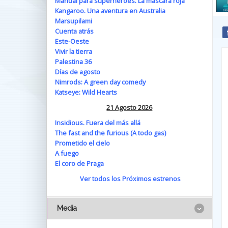
Manual para superhéroes. La máscara roja
Kangaroo. Una aventura en Australia
Marsupilami
Cuenta atrás
Este-Oeste
Vivir la tierra
Palestina 36
Días de agosto
Nimrods: A green day comedy
Katseye: Wild Hearts
21 Agosto 2026
Insidious. Fuera del más allá
The fast and the furious (A todo gas)
Prometido el cielo
A fuego
El coro de Praga
Ver todos los Próximos estrenos
Media