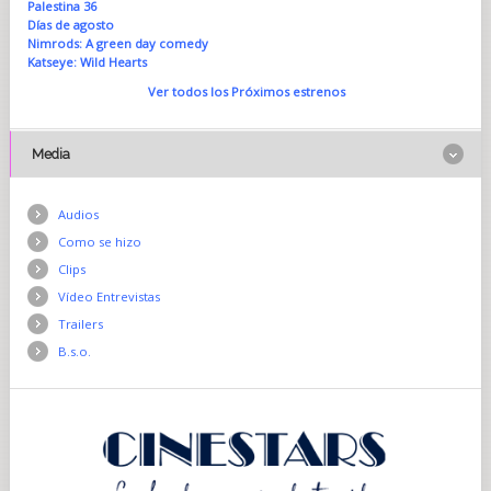
Palestina 36
Días de agosto
Nimrods: A green day comedy
Katseye: Wild Hearts
Ver todos los Próximos estrenos
Media
Audios
Como se hizo
Clips
Vídeo Entrevistas
Trailers
B.s.o.