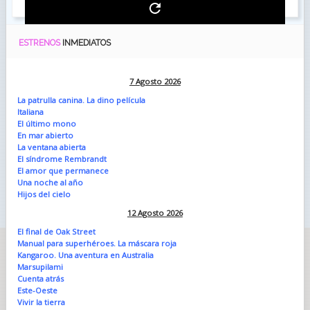
ESTRENOS
INMEDIATOS
7 Agosto 2026
La patrulla canina. La dino película
Italiana
El último mono
En mar abierto
La ventana abierta
El síndrome Rembrandt
El amor que permanece
Una noche al año
Hijos del cielo
12 Agosto 2026
El final de Oak Street
Manual para superhéroes. La máscara roja
Kangaroo. Una aventura en Australia
Marsupilami
Cuenta atrás
Este-Oeste
Vivir la tierra