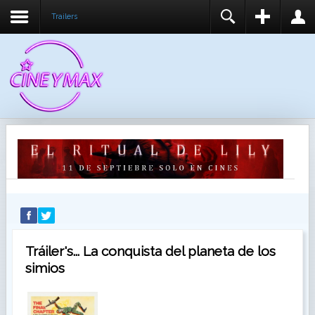
Trailers
REGISTER
LOGIN
You need to enable user registration from User
USUARIO
Manager/Options in the backend of Joomla before
this module will activate.
CONTRASEÑA
RECUÉRDEME
IDENTIFICARSE
¿Recordar usuario?
¿Recordar contraseña?
Tráiler's... La conquista del planeta de los
simios