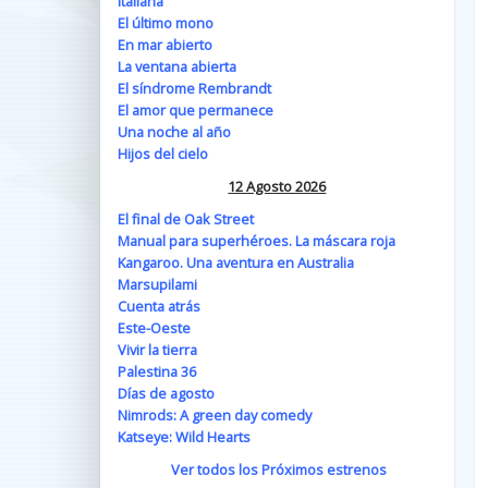
Italiana
El último mono
En mar abierto
La ventana abierta
El síndrome Rembrandt
El amor que permanece
Una noche al año
Hijos del cielo
12 Agosto 2026
El final de Oak Street
Manual para superhéroes. La máscara roja
Kangaroo. Una aventura en Australia
Marsupilami
Cuenta atrás
Este-Oeste
Vivir la tierra
Palestina 36
Días de agosto
Nimrods: A green day comedy
Katseye: Wild Hearts
Ver todos los Próximos estrenos