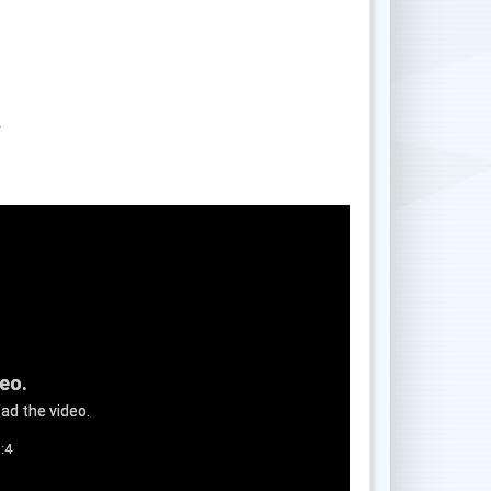
.
deo.
ad the video.
:4