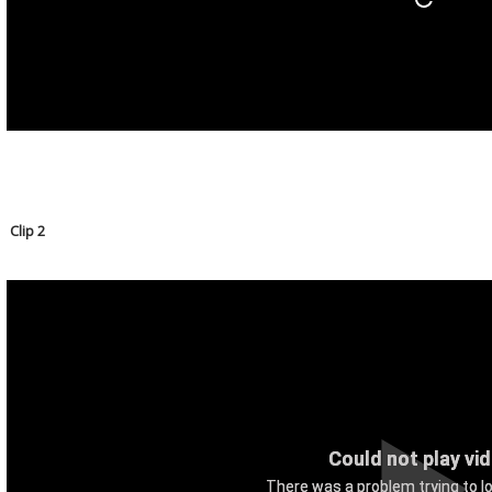
Clip 2
Could not play vi
There was a problem trying to lo