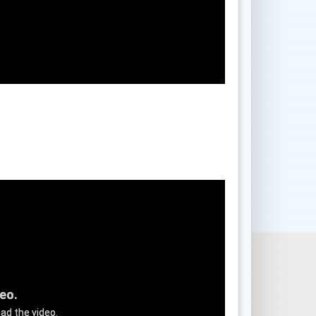
deo.
ad the video.