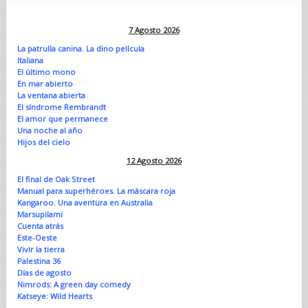
7 Agosto 2026
La patrulla canina. La dino película
Italiana
El último mono
En mar abierto
La ventana abierta
El síndrome Rembrandt
El amor que permanece
Una noche al año
Hijos del cielo
12 Agosto 2026
El final de Oak Street
Manual para superhéroes. La máscara roja
Kangaroo. Una aventura en Australia
Marsupilami
Cuenta atrás
Este-Oeste
Vivir la tierra
Palestina 36
Días de agosto
Nimrods: A green day comedy
Katseye: Wild Hearts