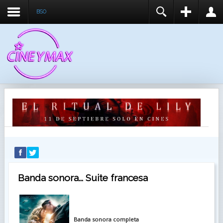
BSO
REGISTER
LOGIN
You need to enable user registration from User
USUARIO
Manager/Options in the backend of Joomla before
this module will activate.
CONTRASEÑA
RECUÉRDEME
IDENTIFICARSE
¿Recordar usuario?
¿Recordar contraseña?
Banda sonora... Suite francesa
Banda sonora completa