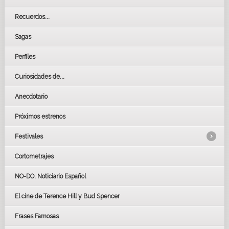
Recuerdos...
Sagas
Perfiles
Curiosidades de...
Anecdotario
Próximos estrenos
Festivales
Cortometrajes
LOS OSCARS
GOYAS
NO-DO. Noticiario Español
CÉSAR
El cine de Terence Hill y Bud Spencer
BAFTA
FESTIVAL DE HUELVA 2019
Frases Famosas
FESTIVAL DE CINE DE SEVILLA 2019