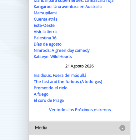
Manual para superhéroes. La máscara roja
Kangaroo. Una aventura en Australia
Marsupilami
Cuenta atrás
Este-Oeste
Vivir la tierra
Palestina 36
Días de agosto
Nimrods: A green day comedy
Katseye: Wild Hearts
21 Agosto 2026
Insidious. Fuera del más allá
The fast and the furious (A todo gas)
Prometido el cielo
A fuego
El coro de Praga
Ver todos los Próximos estrenos
Media