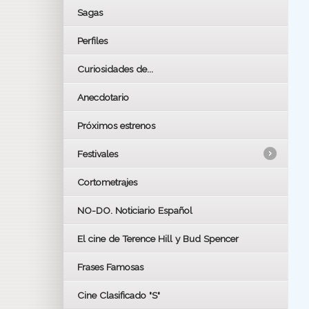
Sagas
Perfiles
Curiosidades de...
Anecdotario
Próximos estrenos
Festivales
Cortometrajes
LOS OSCARS
GOYAS
NO-DO. Noticiario Español
CÉSAR
El cine de Terence Hill y Bud Spencer
BAFTA
FESTIVAL DE HUELVA 2019
Frases Famosas
FESTIVAL DE CINE DE SEVILLA 2019
Cine Clasificado "S"