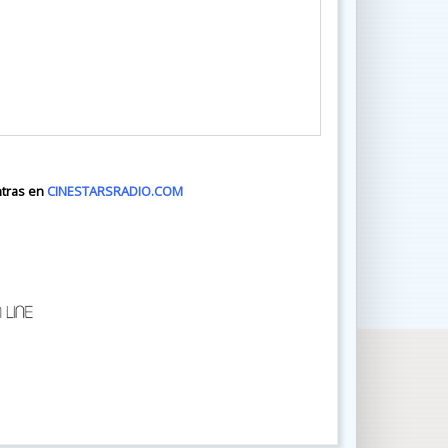
ntras en
CINESTARSRADIO.COM