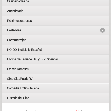
Curiosidades de...
Anecdotario
Próximos estrenos
Festivales
Cortometrajes
LOS OSCARS
GOYAS
NO-DO. Noticiario Español
CÉSAR
El cine de Terence Hill y Bud Spencer
BAFTA
FESTIVAL DE HUELVA 2019
Frases Famosas
FESTIVAL DE CINE DE SEVILLA 2019
Cine Clasificado "S"
Comedia Erótica Italiana
Historia del Cine