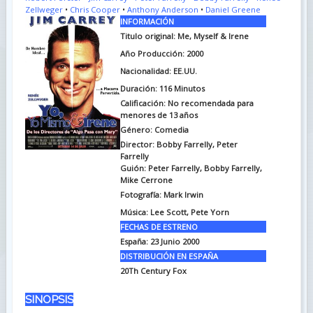
Zellweger
•
Chris Cooper
•
Anthony Anderson
•
Daniel Greene
INFORMACIÓN
Titulo original:
Me, Myself & Irene
Año Producción: 2000
Nacionalidad: EE.UU.
Duración:
116 Minutos
Calificación: No recomendada para
menores de 13 años
Género: Comedia
Director: Bobby Farrelly, Peter
Farrelly
Guión:
Peter Farrelly, Bobby Farrelly,
Mike Cerrone
Fotografía:
Mark Irwin
Música:
Lee Scott, Pete Yorn
FECHAS DE ESTRENO
España:
23 Junio 2000
DISTRIBUCIÓN EN ESPAÑA
20Th Century Fox
SINOPSIS