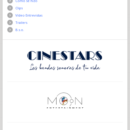
Como se hizo
Clips
Vídeo Entrevistas
Trailers
B.s.o.