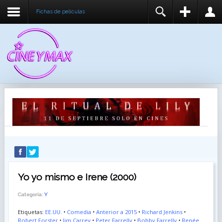
Fichas de peliculas
REGISTER
LOGIN
You need to enable user registration from User
USUARIO
Manager/Options in the backend of Joomla before
this module will activate.
CONTRASEÑA
RECUÉRDEME
IDENTIFICARSE
¿Recordar usuario?
¿Recordar contraseña?
Yo yo mismo e Irene (2000)
Categoría:
Y
Etiquetas:
EE.UU.
•
Comedia
•
Anterior a 2015
•
Richard Jenkins
•
Robert Forster
•
Jim Carrey
•
Peter Farrelly
•
Bobby Farrelly
•
Renée