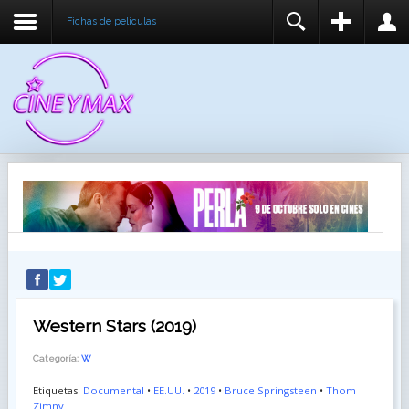
Fichas de peliculas
REGISTER
LOGIN
You need to enable user registration from User
USUARIO
Manager/Options in the backend of Joomla before
this module will activate.
CONTRASEÑA
RECUÉRDEME
IDENTIFICARSE
¿Recordar usuario?
¿Recordar contraseña?
Western Stars (2019)
Categoría:
W
Etiquetas:
Documental
•
EE.UU.
•
2019
•
Bruce Springsteen
•
Thom
Zimny