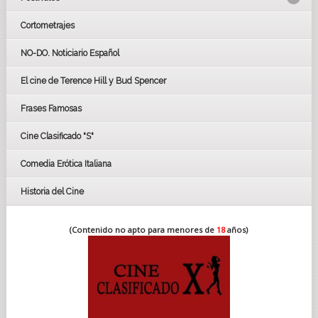
Cortometrajes
LOS OSCARS
GOYAS
NO-DO. Noticiario Español
CÉSAR
El cine de Terence Hill y Bud Spencer
BAFTA
FESTIVAL DE HUELVA 2019
Frases Famosas
FESTIVAL DE CINE DE SEVILLA 2019
Cine Clasificado "S"
Comedia Erótica Italiana
Historia del Cine
(Contenido no apto para menores de
18
años)