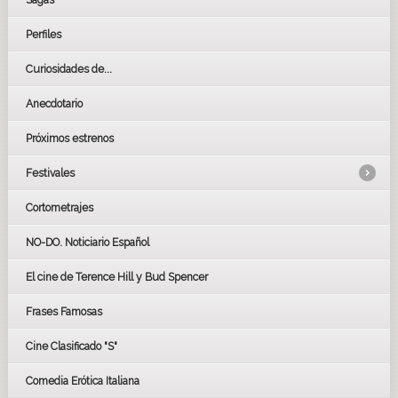
Sagas
Perfiles
Curiosidades de...
Anecdotario
Próximos estrenos
Festivales
Cortometrajes
LOS OSCARS
GOYAS
NO-DO. Noticiario Español
CÉSAR
El cine de Terence Hill y Bud Spencer
BAFTA
FESTIVAL DE HUELVA 2019
Frases Famosas
FESTIVAL DE CINE DE SEVILLA 2019
Cine Clasificado "S"
Comedia Erótica Italiana