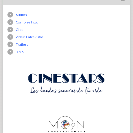
Audios
Como se hizo
Clips
Vídeo Entrevistas
Trailers
B.s.o.