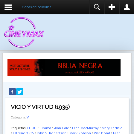
Fichas de peliculas
REGISTER
LOGIN
You need to enable user registration from User
USUARIO
Manager/Options in the backend of Joomla before
this module will activate.
CONTRASEÑA
RECUÉRDEME
IDENTIFICARSE
¿Recordar usuario?
¿Recordar contraseña?
VICIO Y VIRTUD (1935)
Categoría:
V
Etiquetas:
EE.UU.
•
Drama
•
Alan Hale
•
Fred MacMurray
•
Mary Carlisle
•
Estreno/1935
•
John S. Robertson
•
Mary Robson
•
War Bond
•
Fred