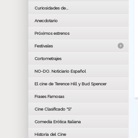
Curiosidades de...
Anecdotario
Próximos estrenos
Festivales
Cortometrajes
LOS OSCARS
GOYAS
NO-DO. Noticiario Español
CÉSAR
El cine de Terence Hill y Bud Spencer
BAFTA
FESTIVAL DE HUELVA 2019
Frases Famosas
FESTIVAL DE CINE DE SEVILLA 2019
Cine Clasificado "S"
Comedia Erótica Italiana
Historia del Cine