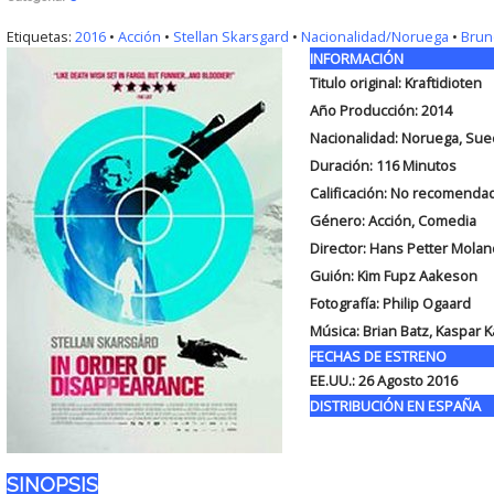
Etiquetas:
2016
•
Acción
•
Stellan Skarsgard
•
Nacionalidad/Noruega
•
Brun
INFORMACIÓN
Titulo original:
Kraftidioten
Año Producción: 2014
Nacionalidad: Noruega, Sue
Duración:
116 Minutos
Calificación: No recomend
Género: Acción, Comedia
Director: Hans Petter Molan
Guión:
Kim Fupz Aakeson
Fotografía:
Philip Ogaard
Música:
Brian Batz, Kaspar 
FECHAS DE ESTRENO
EE.UU.: 26 Agosto 2016
DISTRIBUCIÓN EN ESPAÑA
SINOPSIS