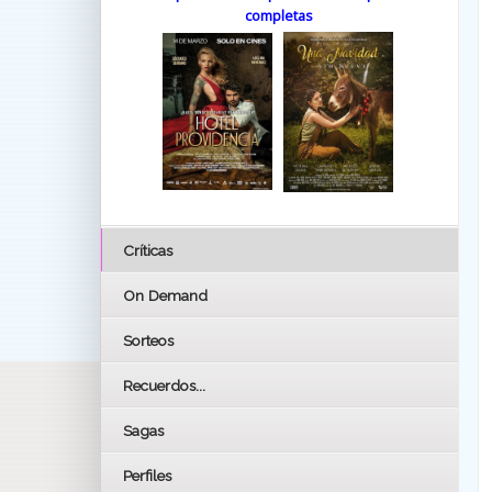
completas
Críticas
On Demand
Sorteos
Recuerdos...
Sagas
Perfiles