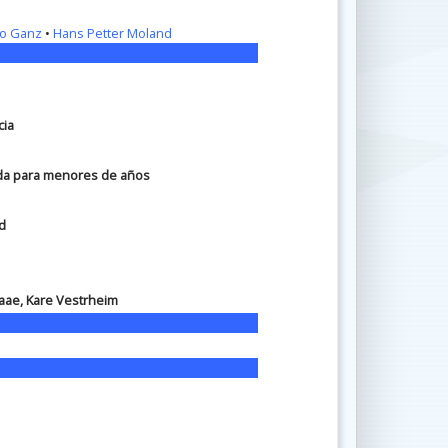
o Ganz
•
Hans Petter Moland
cia
ada para menores de años
d
Kaae, Kare Vestrheim