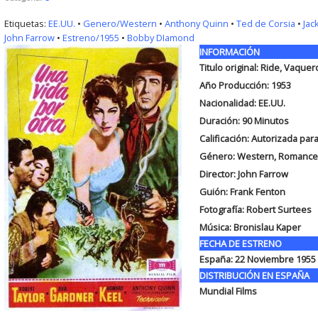
Etiquetas:
EE.UU.
•
Genero/Western
•
Anthony Quinn
•
Ted de Corsia
•
Jac
John Farrow
•
Estreno/1955
•
Bobby DIamond
INFORMACIÓN
Titulo original: Ride, Vaquer
Año Producción: 1953
Nacionalidad: EE.UU.
Duración: 90
Minutos
Calificación: Autorizada pa
Género: Western, Romance
Director: John Farrow
Guión: Frank Fenton
Fotografía: Robert Surtees
Música: Bronislau Kaper
FECHA DE ESTRENO
España: 22 Noviembre 1955
DISTRIBUCIÓN EN ESPAÑA
Mundial Films