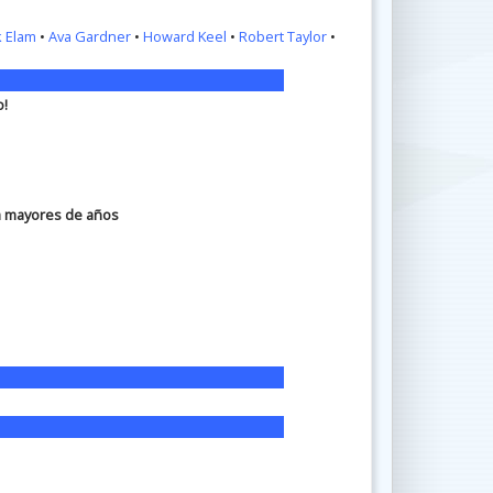
k Elam
•
Ava Gardner
•
Howard Keel
•
Robert Taylor
•
o!
ra mayores de años