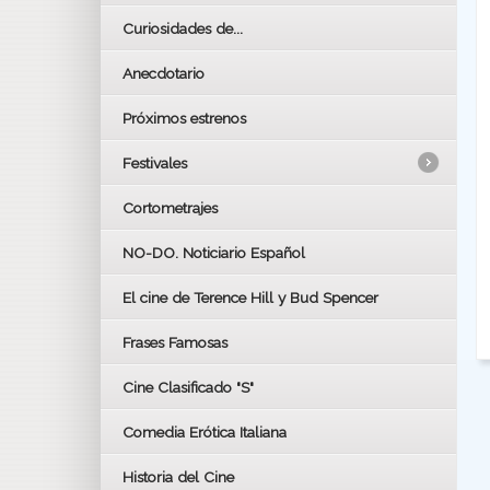
Curiosidades de...
Anecdotario
Próximos estrenos
Festivales
Cortometrajes
LOS OSCARS
GOYAS
NO-DO. Noticiario Español
CÉSAR
El cine de Terence Hill y Bud Spencer
BAFTA
FESTIVAL DE HUELVA 2019
Frases Famosas
FESTIVAL DE CINE DE SEVILLA 2019
Cine Clasificado "S"
Comedia Erótica Italiana
Historia del Cine