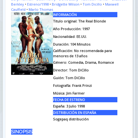
Berkley
•
Estreno/1998
•
Bridgette Wilson
•
Tom Dicillo
•
Maxwell
Caulfield
•
Marlo Thomas
INFORMACIÓN
Titulo original: The Real Blonde
Año Producción: 1997
Nacionalidad: EE.UU.
Duración: 104
Minutos
Calificación: No recomendada para
menores de 13 años
Género: Comedia, Drama, Romance
Director: Tom DiCillo
Guión: Tom DiCillo
Fotografía: Frank Prinzi
Música: Jim Farmer
FECHA DE ESTRENO
España: 3 Julio 1998
DISTRIBUCIÓN EN ESPAÑA
Sogepaq distribución
SINOPSIS