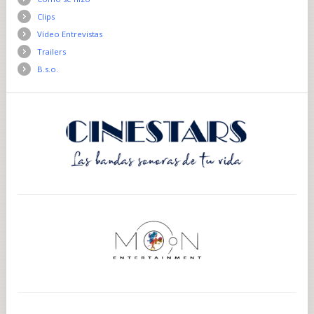
Clips
Vídeo Entrevistas
Trailers
B.s.o.