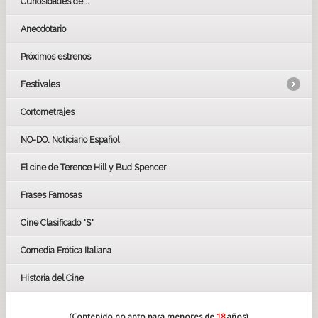
Curiosidades de...
Anecdotario
Próximos estrenos
Festivales
Cortometrajes
LOS OSCARS
GOYAS
NO-DO. Noticiario Español
CÉSAR
El cine de Terence Hill y Bud Spencer
BAFTA
FESTIVAL DE HUELVA 2019
Frases Famosas
FESTIVAL DE CINE DE SEVILLA 2019
Cine Clasificado "S"
Comedia Erótica Italiana
Historia del Cine
(Contenido no apto para menores de
18
años)