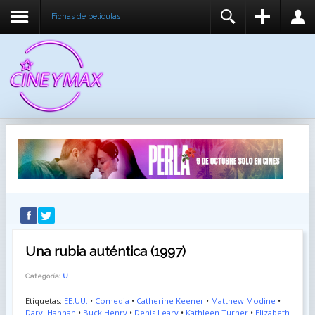
Fichas de peliculas
REGISTER
LOGIN
You need to enable user registration from User
USUARIO
Manager/Options in the backend of Joomla before
this module will activate.
CONTRASEÑA
RECUÉRDEME
IDENTIFICARSE
¿Recordar usuario?
¿Recordar contraseña?
Una rubia auténtica (1997)
Categoría:
U
Etiquetas:
EE.UU.
•
Comedia
•
Catherine Keener
•
Matthew Modine
•
Daryl Hannah
•
Buck Henry
•
Denis Leary
•
Kathleen Turner
•
Elizabeth