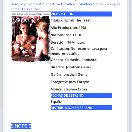
Dempsey
•
Yancy Butler
•
Pamela Gidley
•
Jonathan Gems
•
Georgina
Cates
•
Larry Drake
INFORMACIÓN
Titulo original:
The Treat
Año Producción: 1998
Nacionalidad: EE.UU.
Duración:
94 Minutos
Calificación: No recomendada para
menores de años
Género: Comedia, Romance
Director: Jonathan Gems
Guión:
Jonathan Gems
Fotografía:
Joey Forsyte
Música:
Stephen Croes
FECHAS DE ESTRENO
España:
DISTRIBUCIÓN EN ESPAÑA
SINOPSIS