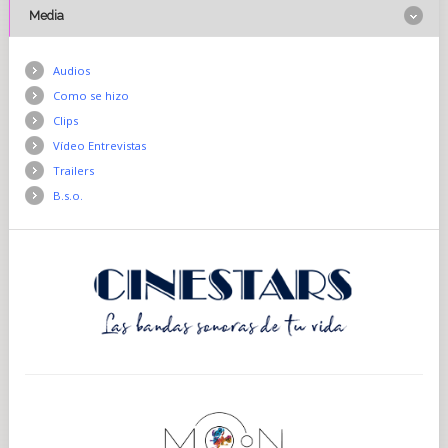
Media
Audios
Como se hizo
Clips
Vídeo Entrevistas
Trailers
B.s.o.