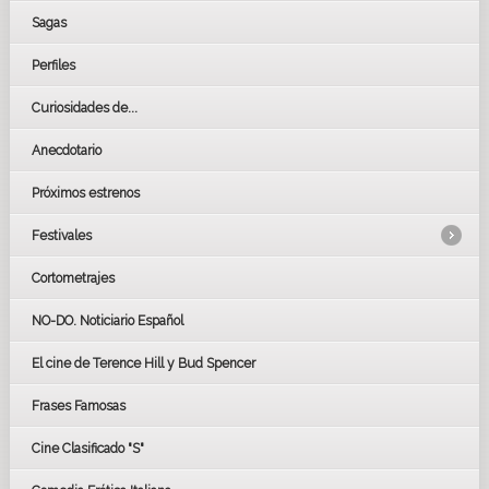
Sagas
Perfiles
Curiosidades de...
Anecdotario
Próximos estrenos
Festivales
Cortometrajes
LOS OSCARS
GOYAS
NO-DO. Noticiario Español
CÉSAR
El cine de Terence Hill y Bud Spencer
BAFTA
FESTIVAL DE HUELVA 2019
Frases Famosas
FESTIVAL DE CINE DE SEVILLA 2019
Cine Clasificado "S"