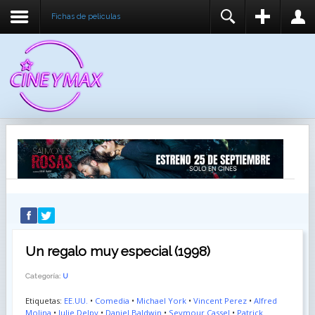
Fichas de peliculas
REGISTER
LOGIN
You need to enable user registration from User
USUARIO
Manager/Options in the backend of Joomla before
this module will activate.
CONTRASEÑA
RECUÉRDEME
IDENTIFICARSE
¿Recordar usuario?
¿Recordar contraseña?
Un regalo muy especial (1998)
Categoría:
U
Etiquetas:
EE.UU.
•
Comedia
•
Michael York
•
Vincent Perez
•
Alfred
Molina
•
Julie Delpy
•
Daniel Baldwin
•
Seymour Cassel
•
Patrick