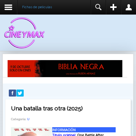
Fichas de peliculas
REGISTER
LOGIN
You need to enable user registration from User
USUARIO
Manager/Options in the backend of Joomla before
this module will activate.
CONTRASEÑA
RECUÉRDEME
IDENTIFICARSE
¿Recordar usuario?
¿Recordar contraseña?
Una batalla tras otra (2025)
Categoría:
U
INFORMACIÓN
Titulo original:
One Battle After