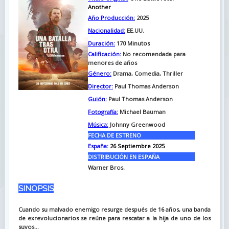
Another
Año Producción:
2025
Nacionalidad:
EE.UU.
Duración:
170
Minutos
Calificación:
No recomendada para
menores de años
Género:
Drama, Comedia, Thriller
Director:
Paul Thomas Anderson
Guión:
Paul Thomas Anderson
Fotografía:
Michael Bauman
Música:
Johnny Greenwood
FECHA DE ESTRENO
España:
26 Septiembre 2025
DISTRIBUCIÓN EN ESPAÑA
Warner Bros.
SINOPSIS
Cuando su malvado enemigo resurge después de 16 años, una banda
de exrevolucionarios se reúne para rescatar a la hija de uno de los
suyos...