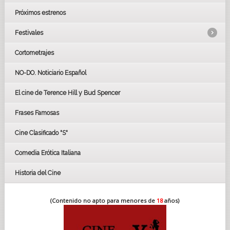
Próximos estrenos
Festivales
Cortometrajes
LOS OSCARS
GOYAS
NO-DO. Noticiario Español
CÉSAR
El cine de Terence Hill y Bud Spencer
BAFTA
FESTIVAL DE HUELVA 2019
Frases Famosas
FESTIVAL DE CINE DE SEVILLA 2019
Cine Clasificado "S"
Comedia Erótica Italiana
Historia del Cine
(Contenido no apto para menores de
18
años)