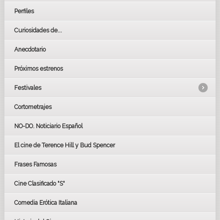
Perfiles
Curiosidades de...
Anecdotario
Próximos estrenos
Festivales
Cortometrajes
LOS OSCARS
GOYAS
NO-DO. Noticiario Español
CÉSAR
El cine de Terence Hill y Bud Spencer
BAFTA
FESTIVAL DE HUELVA 2019
Frases Famosas
FESTIVAL DE CINE DE SEVILLA 2019
Cine Clasificado "S"
Comedia Erótica Italiana