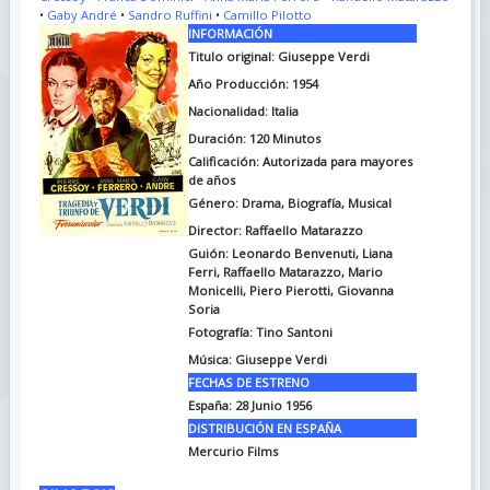
•
Gaby André
•
Sandro Ruffini
•
Camillo Pilotto
INFORMACIÓN
Titulo original:
Giuseppe Verdi
Año Producción: 1954
Nacionalidad: Italia
Duración:
120 Minutos
Calificación: Autorizada para mayores
de años
Género: Drama, Biografía, Musical
Director: Raffaello Matarazzo
Guión:
Leonardo Benvenuti, Liana
Ferri, Raffaello Matarazzo, Mario
Monicelli, Piero Pierotti, Giovanna
Soria
Fotografía:
Tino Santoni
Música:
Giuseppe Verdi
FECHAS DE ESTRENO
España:
28 Junio 1956
DISTRIBUCIÓN EN ESPAÑA
Mercurio Films