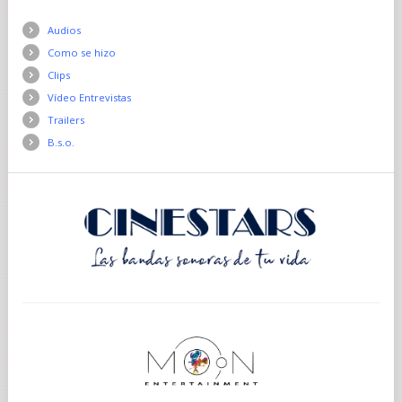
Audios
Como se hizo
Clips
Vídeo Entrevistas
Trailers
B.s.o.