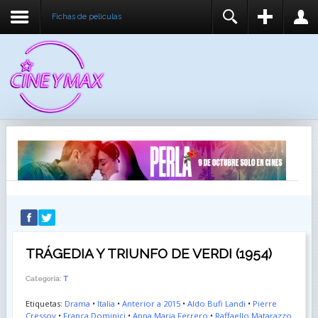
Fichas de peliculas
REGISTER
LOGIN
You need to enable user registration from User
USUARIO
Manager/Options in the backend of Joomla before
this module will activate.
CONTRASEÑA
RECUÉRDEME
IDENTIFICARSE
¿Recordar usuario?
¿Recordar contraseña?
TRÁGEDIA Y TRIUNFO DE VERDI (1954)
Categoría:
T
Etiquetas:
Drama
•
Italia
•
Anterior a 2015
•
Aldo Bufi Landi
•
Pierre
Cressoy
•
Franca Dominici
•
Anna Maria Ferrero
•
Raffaello Matarazzo