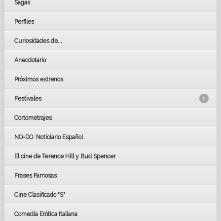
Sagas
Perfiles
Curiosidades de...
Anecdotario
Próximos estrenos
Festivales
Cortometrajes
LOS OSCARS
GOYAS
NO-DO. Noticiario Español
CÉSAR
El cine de Terence Hill y Bud Spencer
BAFTA
FESTIVAL DE HUELVA 2019
Frases Famosas
FESTIVAL DE CINE DE SEVILLA 2019
Cine Clasificado "S"
Comedia Erótica Italiana