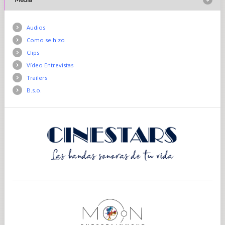
Audios
Como se hizo
Clips
Vídeo Entrevistas
Trailers
B.s.o.