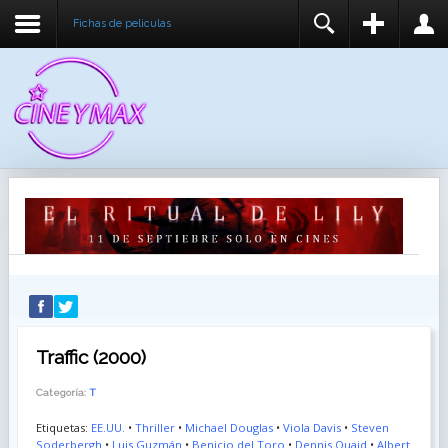
Fichas de peliculas
REGISTER
LOGIN
You need to enable user registration from User
USUARIO
Manager/Options in the backend of Joomla before
this module will activate.
CONTRASEÑA
RECUÉRDEME
IDENTIFICARSE
¿Recordar usuario?
¿Recordar contraseña?
Traffic (2000)
Categoría:
T
Etiquetas:
EE.UU.
•
Thriller
•
Michael Douglas
•
Viola Davis
•
Steven
Soderbergh
•
Luis Guzmán
•
Benicio del Toro
•
Dennis Quaid
•
Albert