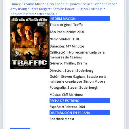
Finney
•
Tomas Milian
•
Don Cheadle
•
James Brolin
•
Topher Grace
•
Amy Irving
•
Peter Riegert
•
Steven Bauer
•
Clifton Collins Jr.
•
Benjamin Bratt
•
Estreno/2001
INFORM MACIÓN
Titulo original: Traffic
Año Producción: 2000
Nacionalidad: EE.UU.
Duración: 147
Minutos
Calificación: No recomendada para
menores de 18 años
Género: Thriller, Drama
Director: Steven Soderberg
Guión: Steven Gaghan. Basado en la
miniserie creada por Simon Moore
Fotografía: Steven Soderbergh
Música: Cliff Martinez
FECHA DE ESTRENO
España: 9 Febrero 2001
DISTRIBUCIÓN EN ESPAÑA
Sherlock Media