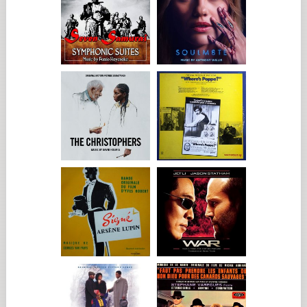
conocer de verdad a Benicio y Mia. Me encanta ensayar así
porque puedes ir con tu ropa, tomar café y hablar y perder el
tiempo mientras pasas de una escena a otra. Es maravilloso. Al
final, haces amigos».
A la hora de comer, Threapleton nos cuenta que: «Nos
montamos nuestro Club de Pícnic. Era literalmente eso;
salíamos, nos comíamos unos sándwiches en unos bancos y
volvíamos al trabajo. No había tráileres ni nada parecido. Fue
genial». Durante los tres meses de rodaje, según Threapleton,
«cada día me sentía como en un sueño, no podía creerlo».
Las cenas nocturnas reuniendo al reparto y el equipo técnico,
todo un clásico en los rodajes de Anderson, fomentaron la
camaradería en el set. «Todos y cada uno de los integrantes
del reparto y del equipo técnico eran maravillosos», asegura
Threapleton. «Creo de verdad que eso ayudó a todo el mundo
a crear un ambiente genial y muy abierto, seguro, colaborativo
y creativo, que es exactamente lo que hacía falta, sobre todo
para algunas de las escenas más complicadas».
En determinado momento, recuerda Del Toro, «tuve que
decirle a Wes que era una agenda muy difícil de sobrellevar
para mí; salgo en prácticamente todas las escenas, así que no
puedo acudir a la cena comunal todos los días. Necesito subir
a mi habitación y trabajar mis intervenciones, para prepararme
para el día siguiente. Le pareció bien».
Del Toro quedó enseguida fascinado por su compañera de
reparto. «Era el primer gran momento de Mia aquí, con
montones de actores, y la vi preparada, como a una veterana»,