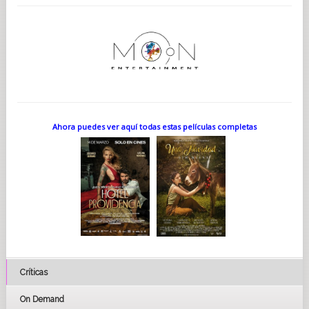
guionista/productor/director Wes Anderson.
Zsa-zsa es inescrutable y misterioso, como sucede en
muchos retratos de personalidades únicas de la industria,
entre las que destacan sobre todo Orson Welles en el papel de
Charles Foster Kane, entre otros muchos en la historia del cine
(incluido el no tan conocido Sr. Arkadin de Welles, un
personaje aún más enigmático que Kane). Los personajes son
amalgamas de gánsteres, manipuladores taimados, tiparracos
cambiantes y despiadados que consiguen todo lo que se
proponen valiéndose de su mera voluntad y de una legalidad
cuestionable. Se trata de hombres en ocasiones detestables,
Ahora puedes ver aquí todas estas películas completas
aunque a veces redimibles e incluso a menudo heroicos. Por
el momento, queda por ver cómo acabará siendo el propio
Zsa-zsa.
«El origen de la historia fue intentar inventar algo sobre esos
magnates europeos de los 50, como Onassis o Niarchos», nos
cuenta Anderson. «También había leído sobre Árpád Plesch y
Calouste Gulbenkian, o Gianni Agnelli incluso».
Lo que comienza como la historia de un héroe solitario muy
pronto se presenta como algo con muchos más matices y
profundo. Enseguida conocemos a Liesl y queda claro al
instante que la aventura se convierte en el viaje de dos
personas, con sendas independientes, aunque completamente
Críticas
entrelazadas. En términos más sencillos, se trata de la historia
de la relación recién descubierta entre un padre y una hija.
«Zsa-zsa decide que, desde un punto de vista estratégico,
On Demand