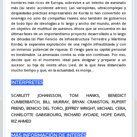
hombres más ricos de Europa, sobrevive a un intento de asesinato
más (su sexto accidente aéreo). Las variopintas, ultracomplejas y
despiadadas prácticas empresariales de Korda lo han convertido en
enemigo no solo de compañías rivales, sino también de gobiernos
de todo tipo de ideologías a lo largo y ancho del mundo, amén de
en objetivo de multitud de asesinos. Ahora que se encuentra en las
últimas fases de un importantísimo proyecto desarrollado a lo largo
de décadas (el Plan Fenicio de Infraestructura Terrestre y Marítima
Korda), la expansiva explotación de una región infrautilizada y con
un inmenso potencial de riqueza. El riesgo para su capital personal
es inestimable. La amenazas contra su vida son continuas. Por eso,
decide que es el momento ideal para designar y preparar a un
sucesor: su hija de veinte años Liesl, de la que lleva distanciado
mucho tiempo y que, en la actualidad, es monja...
INTÉRPRETES
SCARLETT JOHANSSON, TOM HANKS, BENEDICT
CUMBERBATCH, BILL MURRAY, BRYAN CRANSTON, RUPERT
FRIEND, BENICIO DEL TORO, JEFFREY WRIGHT, MICHAEL CERA,
CHARLOTTE GAINSBOURG, RICHARD AYOADE, HOPE DAVIS,
RIZ AHMED
MÁS INFORMACIÓN DE INTERÉS