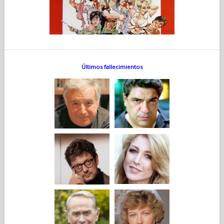
las semanas de ensayos y conversaciones, la precisa dirección
de Anderson y a «muchísimo trabajo duro»: «Es un papel
inmenso».
Como también lo es el de Bjorn, interpretado por Cera, que
actúa por primera vez en una película de Anderson. Dando
vida Bjorn, tutor noruego y entomólogo, Cera aportó su
propia caracterización al papel que Wes había escrito para él.
Últimos fallecimientos
«Era a la persona que queríamos desde el principio», dice
Anderson. «Supo de la existencia del guion enseguida y nunca
consideramos a ningún otro candidato para el papel. Fue él
quien inventó el comportamiento, el acento y el aspecto de
Bjorn».
«El personaje aparecía reflejado de un modo muy muy
completo en el guion», explica Cera. «La primera vez que lo
abordamos, creo que a Wes le sorprendió que le hablara
sobre cómo hacer el acento. Ni qué decir tiene que él había
especificado que era noruego, así que era lógico, pero creo
que Wes no había pensado en cómo debía ser hasta que se lo
mencioné. En todo caso, juntos encontramos la opción
idónea, la adoptamos y partimos de ahí».
Mia Threapleton, con solo veintitrés años, se embarcó con
este proyecto en unos de sus primeros papeles protagonistas,
por mucho que cueste creerlo, para encarnar a un personaje
en torno a cuyo punto de vista se desarrolla la acción. «En
cuanto tuvimos a Mia tuvimos a la auténtica Liesl», dice Wes.
El director de casting Douglas Aibel nos brinda más detalles: