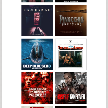
de su utopía/kibutz en construcción, la idea era mostrar una
manera de hacer pactos muy perpetuada en el tiempo, desde
el antiguo Egipto hasta la monarquía moderna. «Procede de
alguna rama de la familia de Zsa-zsa. El matrimonio es también
otra forma de negociar que no resulta totalmente peregrina».
Nos apresuramos a aclarar que Hilda y Zsa-zsa son primos
segundos.
«Marseille Bob [interpretado por Mathieu Amalric] está
basado en Jean-Pierre Melville o Jacques Becker, y películas
como Bob el jugador y No toquéis la pasta», explica Anderson.
«Conocemos a esta clase de personajes, pero proceden tanto
de películas americanas como de un entorno parisino. Son
esos gánsteres de clubes nocturnos que hemos visto pulsar un
botón para dejar pasar a gente a su despacho y que guardan
una pistola en el cajón del escritorio. Aunque claro, no suelen
verse interrumpidos por ataques terroristas; esa es una
diferencia que hemos marcado en nuestra película».
«Richard [Ayoade, que interpreta a Sergio, un líder terrorista]
es ya un viejo amigo. Es como lo que hizo Buñuel en El
discreto encanto de la burguesía. Buñuel tiene un poso de
anarquía en su personalidad. Seguro que las guerrillas surgen
de eso; la idea de que una de las personas más eruditas que
vas a conocer en la vida sea también el líder de una milicia en
plena selva».
«No es humano. Es bíblico». El descubrimiento final, el
personaje del que hemos estado oyendo hablar
constantemente, es el que vamos a conocer ahora: el tío