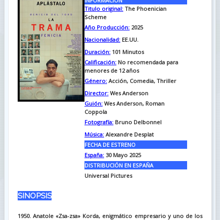
INFORMACIÓN
Titulo original:
The Phoenician
Scheme
Año Producción:
2025
Nacionalidad:
EE.UU.
Duración:
101
Minutos
Calificación:
No recomendada para
menores de 12 años
Género:
Acción, Comedia, Thriller
Director:
Wes Anderson
Guión:
Wes Anderson, Roman
Coppola
Fotografía:
Bruno Delbonnel
Música:
Alexandre Desplat
FECHA DE ESTRENO
España:
30 Mayo 2025
DISTRIBUCIÓN EN ESPAÑA
Universal Pictures
SINOPSIS
1950. Anatole «Zsa-zsa» Korda, enigmático empresario y uno de los