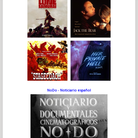
Nubar. Homenaje en nombre y aspecto a Nubar Gulbenkian, el
beligerante y barbudo hijo de Calouste, con quien batalló hasta
el final por el control de la fortuna de la familia, cobra vida en
pantalla con un aire amenazante de la mano de Benedict
Cumberbatch.
«Tuvimos la inmensa fortuna de que Benedict pudiera
participar. Es uno de esos personajes de los que los
protagonistas de la historia no dejan de hablar, pero que no
entra en escena hasta muy avanzada la trama», explica
Anderson. Como su inspiración de la vida real, Nubar
personifica el rencor y la oscuridad que pueden enraizar
cuando se mezclan negocios y familia o, más concretamente,
cuando no se mezclan. Anderson nos sigue ofreciendo
detalles: «A todos nos resultan familiares las historias de esta
clase de hombres que no prestan atención ninguna a sus hijos,
pero que, a su vez, esperan que estos destaquen por encima
de los demás».
NoDo - Noticiario español
Aunque será totalmente imposible alcanzar ningún tipo de
tregua con Nubar, su muerte cierra un capítulo anteriormente
no resuelto para Zsa-zsa y Liesl. Hay gente imposible de
redimir, pero como Del Toro explica poéticamente, no es el
caso de todo el mundo: «Quiero ser optimista y creer que hay
una semilla de bondad en todo el mundo. Es cierto que hay
gente sin un ápice de bondad, eso ocurre. Pero, para la
mayoría de la gente, creo que hay esperanza, por tarde que
pueda vislumbrarse. Da igual la edad que tengas. Siempre hay