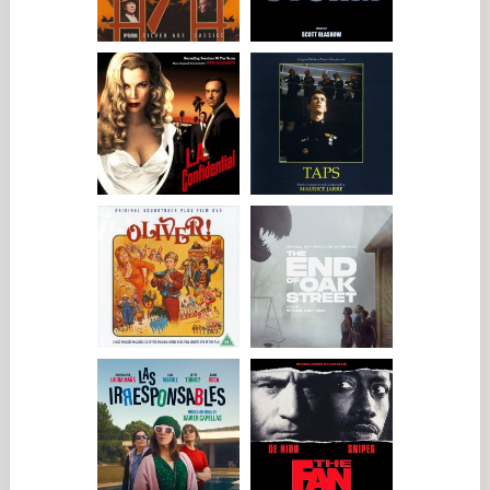
queríamos reflejar algo procedente del periodo de los
barones ladrones, algo rollo JP Morgan, pero en californiano.
Eso nos llevó a Tom Hanks y Bryan Cranston».
«Roman y yo habíamos pasado tiempo con ellos dos juntos»,
prosigue Anderson, «y sabía que tenían un carácter muy
especial y algo totalmente americano difícil de encontrar en
otro lado. En cierto modo, es la faceta de Estados Unidos que
me atrae, ese carácter irremediablemente optimista. Ideamos
así todo un halo muy propio de la Costa Oeste de Estados
Unidos (la parte más antigua, Sacramento), que es lo que yo
asocio con eso, lo cual quizá sea por Joan Didion, de algún
modo. Pero también me viene a la cabeza Ronald Reagan. No
es el mundo cinematográfico, es más Pasadena».
Vemos aparecer más rostros reconocibles de anteriores
películas de Anderson encarnando a los socios cuya
cooperación y contribución financiera constituyen la clave de
cualquier esperanza de éxito para el plan de Zsa-zsa. Anderson
escribió un papel para Jeffrey Wright, tras sus recientes
apariciones en La crónica francesa y Asteroid City.
«Básicamente, quería contar con Jeffrey Wright, así que
creamos a un empresario de la Costa Este norteamericana
dedicado al transporte. Tiene algo en su carácter de esa gente
del centro de Nueva York que habla a toda pastilla y también
cierta esencia beatnik».
Para el papel de la prima Hilda, Anderson lo tenía muy claro:
«Queríamos que Scarlett saliese en la película». En el enclave