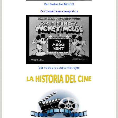
esperanza para enmendar las cosas. A lo mejor no va a acabar
Ver todos los NO-DO
todo como te gustaría, pero lo acabas entendiendo».
Cortometrajes completos
CUESTIONES MORALES...
Las anteriores películas de Anderson tenían momentos
surrealistas y fantásticos, pero no escenas concretas que
transcurrieran en otro universo o dimensión. A lo largo de la
película, a medida que Zsa-zsa va experimentando
experiencias cada vez más cercanas a la muerte, comienza a
desarrollar una cierta conciencia de sus negocios y se va
acercando más a Liesl, tiene encuentros con figuras celestiales,
ante las cuales comparece para ser juzgado. «Estas
ensoñaciones expresan lo que está pasando por su cabeza, a
medida que el deseo de Zsa-zsa de ser un padre para Liesl lo
va conduciendo inesperadamente y muy a su pesar a reevaluar
Ver todos los cortometrajes
su vida», dice Anderson. «Pasa de ser épico a ser humilde».
Así en el cielo como en la tierra, la propia exploración por
parte de Liesl de su fe también conecta los viajes particulares
de padre e hija. Zsa-zsa, después de todo, la mandó al
convento con 5 años. Threapleton nos cuenta, de su
preparación: «Wes me pidió que hojeara la Biblia. Cuando fui a
Roma para pruebas de vestuario, aproveché todas las
oportunidades posibles para investigar todo lo relacionado
con el universo católico: diferentes iglesias, obras de arte...
Hablé de ello con toda la gente que pude».
Los elementos religiosos también nos llevan de nuevo a la