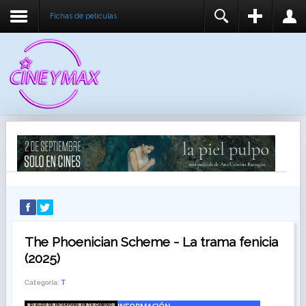
Fichas de peliculas
REGISTER
LOGIN
You need to enable user registration from User
USUARIO
Manager/Options in the backend of Joomla before
this module will activate.
CONTRASEÑA
RECUÉRDEME
IDENTIFICARSE
¿Recordar usuario?
¿Recordar contraseña?
The Phoenician Scheme - La trama fenicia
(2025)
Categoría:
T