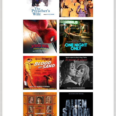
dice.
«Estaba hecha un flan», admite. «El primer día, casi tenía
náuseas y todo. Benicio se me acercó, me puso la mano en el
hombro y me dijo: “Tranquila. Vamos a hacerlo juntos y lo
vamos a pasar bien”. Y así fue, me lo he pasado increíblemente
bien. Ha sido fantástico».
EL RESTO DEL REPARTO...
Con la trama desplegada (en una elaborada serie de cajas de
zapatos) y un «agujero» cada vez mayor (debido a uno de
muchos posibles adversarios), los tres emprenden su misión
cruzando la Gran Fenicia Independiente Moderna para
reunirse con (y reclutar la ayuda de) los socios comerciales de
cada una de las cajas de zapatos.
Su primer contacto es con el príncipe Farouk, interpretado
por Riz Ahmed, que actúa por primera vez a las órdenes de
Anderson. Farouk y el reino con el que negocian «están en
cierta medida basados en Calouste Gulbenkian (empresario,
coleccionista y filántropo armenio) y sus esfuerzos por
organizar el negocio del petróleo en Oriente Medio, la
naturaleza de la política allí y las diferentes regiones y
territorios», dice Anderson.
El grupo se dirige a continuación a un enclave subterráneo,
literalmente un túnel, para reunirse con Leland y Reagan
(interpretados por Tom Hanks y Bryan Cranston). «Con los
magnates del ferrocarril, aunque sea una época posterior,