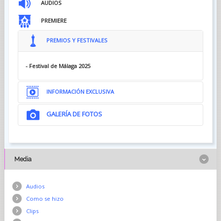
AUDIOS
PREMIERE
PREMIOS Y FESTIVALES
- Festival de Málaga 2025
INFORMACIÓN EXCLUSIVA
GALERÍA DE FOTOS
TRASLADOS, el documental que reconstruye con rigor y
sensibilidad uno de los crímenes más atroces de la última
dictadura cívico-militar argentina (1976-1983) se estrena en
cines el próximo viernes 27 de junio. Dirigido por Nicolás Gil
Lavedra y basado en una idea original de la actriz y productora
Media
Zoe Hochbaum, TRASLADOS ofrece una mirada profunda y
conmovedora sobre los llamados vuelos de la muerte, una
práctica sistemática de exterminio en la que detenidos-
desaparecidos eran arrojados vivos al mar o al Río de la Plata
Audios
desde aviones militares.
Como se hizo
Estrenada en Argentina el septiembre pasado, TRASLADOS ha
Clips
consolidado su presencia en el circuito internacional de