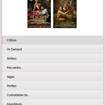
interpretada por Vera Spinetta, que aporta una carga emotiva
adicional al relato, conectando la historia de los vuelos de la
muerte con el simbolismo de una de las canciones más
icónicas de la resistencia cultural contra la dictadura.
Críticas
On Demand
Sorteos
Recuerdos...
Sagas
Perfiles
Curiosidades de...
Anecdotario