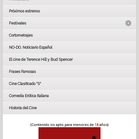
Próximos estrenos
Festivales
Cortometrajes
LOS OSCARS
GOYAS
NO-DO. Noticiario Español
CÉSAR
El cine de Terence Hill y Bud Spencer
BAFTA
FESTIVAL DE HUELVA 2019
Frases Famosas
FESTIVAL DE CINE DE SEVILLA 2019
Cine Clasificado "S"
Comedia Erótica Italiana
Historia del Cine
(Contenido no apto para menores de
18
años)