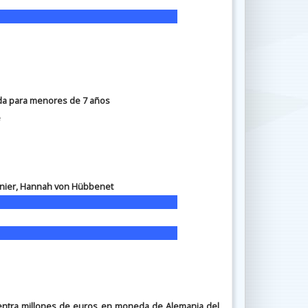
a para menores de 7 años
e
nier, Hannah von Hübbenet
cuentra millones de euros en moneda de Alemania del