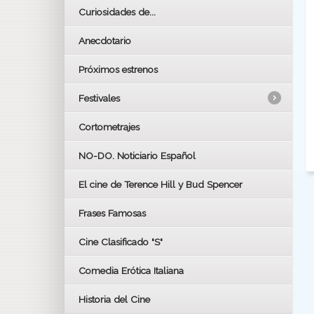
Curiosidades de...
Anecdotario
Próximos estrenos
Festivales
Cortometrajes
LOS OSCARS
GOYAS
NO-DO. Noticiario Español
CÉSAR
El cine de Terence Hill y Bud Spencer
BAFTA
FESTIVAL DE HUELVA 2019
Frases Famosas
FESTIVAL DE CINE DE SEVILLA 2019
Cine Clasificado "S"
Comedia Erótica Italiana
Historia del Cine