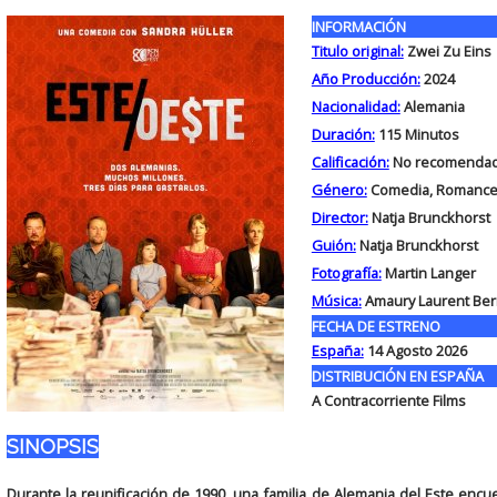
INFORMACIÓN
Titulo original:
Zwei Zu Eins
Año Producción:
2024
Nacionalidad:
Alemania
Duración:
115
Minutos
Calificación:
No recomendad
Género:
Comedia, Romanc
Director:
Natja Brunckhorst
Guión:
Natja Brunckhorst
Fotografía:
Martin Langer
Música:
Amaury Laurent Ber
FECHA DE ESTRENO
España:
14 Agosto 2026
DISTRIBUCIÓN EN ESPAÑA
A Contracorriente Films
SINOPSIS
Durante la reunificación de 1990, una familia de Alemania del Este en