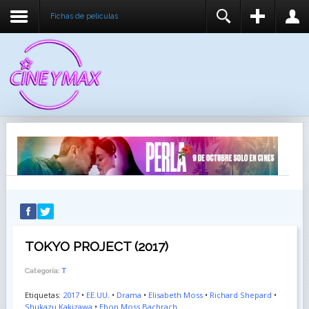
Fichas de peliculas
REGISTER
LOGIN
You need to enable user registration from User
USUARIO
Manager/Options in the backend of Joomla before
this module will activate.
CONTRASEÑA
RECUÉRDEME
IDENTIFICARSE
¿Recordar usuario?
¿Recordar contraseña?
TOKYO PROJECT (2017)
Categoría:
T
Etiquetas:
2017
•
EE.UU.
•
Drama
•
Elisabeth Moss
•
Richard Shepard
•
Shukazu Kakizawa
•
Ebon Moss Bachrach