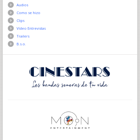
Audios
Como se hizo
Clips
Vídeo Entrevistas
Trailers
B.s.o.