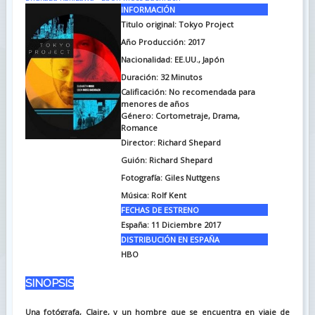
INFORMACIÓN
Titulo original:
Tokyo Project
Año Producción: 2017
Nacionalidad: EE.UU., Japón
Duración:
32 Minutos
Calificación: No recomendada para
menores de años
Género: Cortometraje, Drama,
Romance
Director: Richard Shepard
Guión:
Richard Shepard
Fotografía:
Giles Nuttgens
Música: Rolf Kent
FECHAS DE ESTRENO
España: 11 Diciembre 2017
DISTRIBUCIÓN EN ESPAÑA
HBO
SINOPSIS
Una fotógrafa, Claire, y un hombre que se encuentra en viaje de