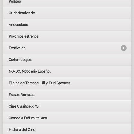
Perfiles
Curiosidades de...
Anecdotario
Próximos estrenos
Festivales
Cortometrajes
LOS OSCARS
GOYAS
NO-DO. Noticiario Español
CÉSAR
El cine de Terence Hill y Bud Spencer
BAFTA
FESTIVAL DE HUELVA 2019
Frases Famosas
FESTIVAL DE CINE DE SEVILLA 2019
Cine Clasificado "S"
Comedia Erótica Italiana
Historia del Cine