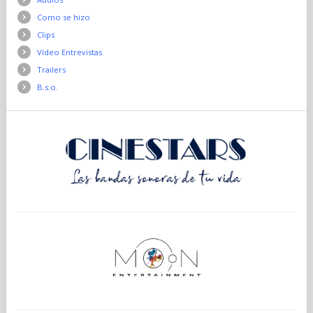
Como se hizo
Clips
Vídeo Entrevistas
Trailers
B.s.o.