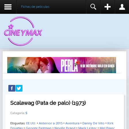
Fichas de peliculas
REGISTER
LOGIN
You need to enable user registration from User
USUARIO
Manager/Options in the backend of Joomla before
this module will activate.
CONTRASEÑA
RECUÉRDEME
IDENTIFICARSE
¿Recordar usuario?
¿Recordar contraseña?
Scalawag (Pata de palo) (1973)
Categoría:
S
Etiquetas:
EE.UU.
•
Anterior a 2015
•
Aventura
•
Danny De Vito
•
Kirk
Douglas
•
George Eastman
•
Neville Brand
•
Mark Lester
•
Mel Blanc