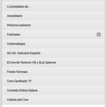
Curiosidades de...
Anecdotario
Próximos estrenos
Festivales
Cortometrajes
LOS OSCARS
GOYAS
NO-DO. Noticiario Español
CÉSAR
El cine de Terence Hill y Bud Spencer
BAFTA
FESTIVAL DE HUELVA 2019
Frases Famosas
FESTIVAL DE CINE DE SEVILLA 2019
Cine Clasificado "S"
Comedia Erótica Italiana
Historia del Cine