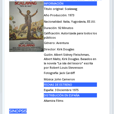
INFORMACIÓN
Titulo original:
Scalawag
Año Producción: 1973
Nacionalidad: Italia, Yugoslavia, EE.UU.
Duración:
92 Minutos
Calificación: Autorizada para todos los
públicos
Género: Aventura
Director: Kirk Douglas
Guión: Albert Sidney Fleischman,
Albert Maltz, Kirk Douglas. Basados en
la novela "La isla del tesoro" escrita
por Robert Louis Stevenson
Fotografía:
Jack Cardiff
Música:
John Cameron
FECHAS DE ESTRENO
España:
3 Diciembre 1975
DISTRIBUCIÓN EN ESPAÑA
Altamira Films
SINOPSIS