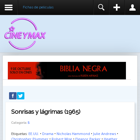
Fichas de peliculas
REGISTER
LOGIN
You need to enable user registration from User
USUARIO
Manager/Options in the backend of Joomla before
this module will activate.
CONTRASEÑA
RECUÉRDEME
IDENTIFICARSE
¿Recordar usuario?
¿Recordar contraseña?
Sonrisas y lágrimas (1965)
Categoría:
S
Etiquetas:
EE.UU.
•
Drama
•
Nicholas Hammond
•
Julie Andrews
•
Christopher Plummer
•
Robert Wise
•
Eleanor Parker
•
Heather