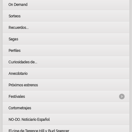
On Demand
Sorteos
Recuerdos...
Sagas
Perfiles
Curiosidades de...
Anecdotario
Próximos estrenos
Festivales
Cortometrajes
LOS OSCARS
GOYAS
NO-DO. Noticiario Español
CÉSAR
El cine de Terence Hill y Bud Spencer
BAFTA