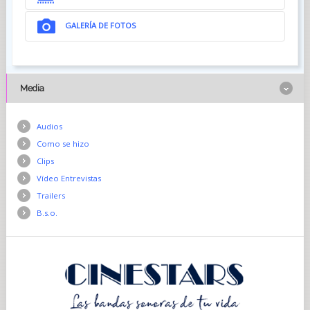
GALERÍA DE FOTOS
Media
Audios
Como se hizo
Clips
Vídeo Entrevistas
Trailers
B.s.o.