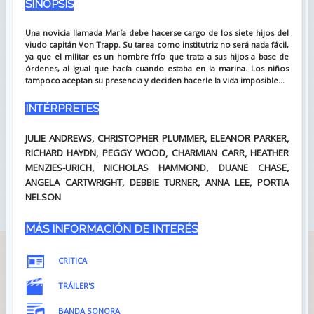
SINOPSIS
Una novicia llamada María debe hacerse cargo de los siete hijos del
viudo capitán Von Trapp. Su tarea como institutriz no será nada fácil,
ya que el militar es un hombre frío que trata a sus hijos a base de
órdenes, al igual que hacía cuando estaba en la marina. Los niños
tampoco aceptan su presencia y deciden hacerle la vida imposible...
INTÉRPRETES
JULIE ANDREWS, CHRISTOPHER PLUMMER, ELEANOR PARKER,
RICHARD HAYDN, PEGGY WOOD, CHARMIAN CARR, HEATHER
MENZIES-URICH, NICHOLAS HAMMOND, DUANE CHASE,
ANGELA CARTWRIGHT, DEBBIE TURNER, ANNA LEE, PORTIA
NELSON
MÁS INFORMACIÓN DE INTERÉS
CRITICA
TRÁILER'S
BANDA SONORA