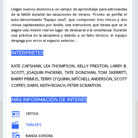
Llegan nuevos alumnos a un campo de aprendizaje para astronautas
de la NASA durante las vacaciones de verano. Pronto se perfila el
auto-denominado “Equipo azul”, que componen tres chicos y dos
chicas capitaneados por Andie, una instructora que desea que se le
asigne una misión real en lugar de dedicarse a la enseñanza. Durante
una práctica en la lanzadera y debido a un fallo técnico, el equipo
despega por error al espacio exterior...
INTÉRPRETES
KATE CAPSHAW, LEA THOMPSON, KELLY PRESTON, LARRY B.
SCOTT, JOAQUIN PHOENIX, TATE DONOVAN, TOM SKERRITT,
BARRY PRIMUS, TERRY O'QUINN, MITCHELL ANDERSON, SCOTT
COFFEY, DARYL KEITH ROACH, PETER SCRANTON
MÁS INFORMACIÓN DE INTERÉS
CRITICA
TRÁILER'S
BANDA SONORA