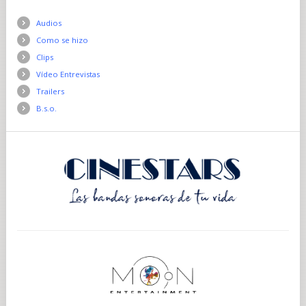
Audios
Como se hizo
Clips
Vídeo Entrevistas
Trailers
B.s.o.