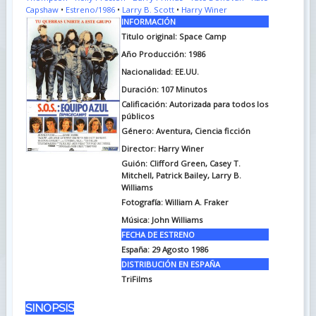
Capshaw
•
Estreno/1986
•
Larry B. Scott
•
Harry Winer
INFORMACIÓN
Titulo original: Space Camp
Año Producción: 1986
Nacionalidad: EE.UU.
Duración: 107
Minutos
Calificación: Autorizada para todos los
públicos
Género: Aventura, Ciencia ficción
Director: Harry Winer
Guión: Clifford Green, Casey T.
Mitchell, Patrick Bailey, Larry B.
Williams
Fotografía: William A. Fraker
Música: John Williams
FECHA DE ESTRENO
España: 29 Agosto 1986
DISTRIBUCIÓN EN ESPAÑA
TriFilms
SINOPSIS