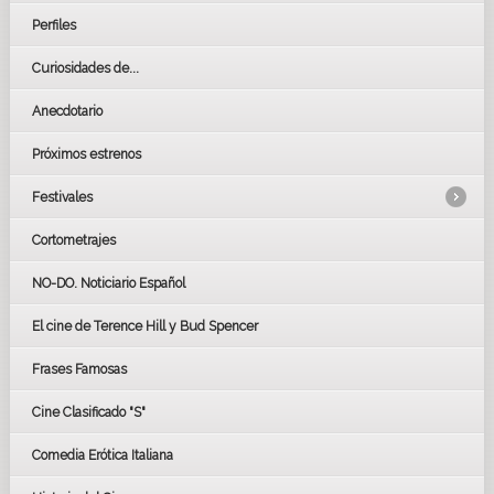
Perfiles
Curiosidades de...
Anecdotario
Próximos estrenos
Festivales
Cortometrajes
LOS OSCARS
GOYAS
NO-DO. Noticiario Español
CÉSAR
El cine de Terence Hill y Bud Spencer
BAFTA
FESTIVAL DE HUELVA 2019
Frases Famosas
FESTIVAL DE CINE DE SEVILLA 2019
Cine Clasificado "S"
Comedia Erótica Italiana