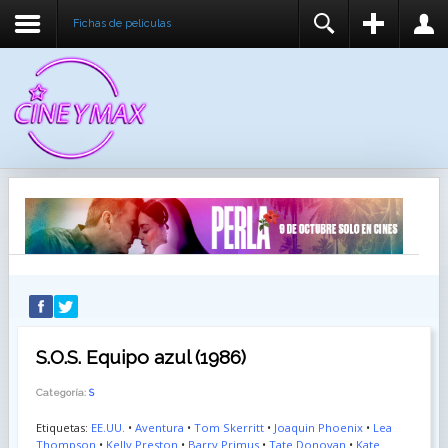
Fichas de peliculas
REGISTER
LOGIN
You need to enable user registration from User
USUARIO
Manager/Options in the backend of Joomla before
this module will activate.
CONTRASEÑA
RECUÉRDEME
IDENTIFICARSE
¿Recordar usuario?
¿Recordar contraseña?
S.O.S. Equipo azul (1986)
Categoría:
S
Etiquetas:
EE.UU.
•
Aventura
•
Tom Skerritt
•
Joaquin Phoenix
•
Lea
Thompson
•
Kelly Preston
•
Barry Primus
•
Tate Donovan
•
Kate