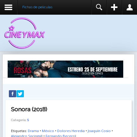
Fichas de peliculas
REGISTER
LOGIN
You need to enable user registration from User
USUARIO
Manager/Options in the backend of Joomla before
this module will activate.
CONTRASEÑA
RECUÉRDEME
IDENTIFICARSE
¿Recordar usuario?
¿Recordar contraseña?
Sonora (2018)
Categoría:
S
Etiquetas:
Drama
•
México
•
Dolores Heredia
•
Joaquín Cosio
•
Alejandro Springall
•
Fernando Becerril