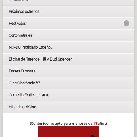
Próximos estrenos
Festivales
Cortometrajes
LOS OSCARS
GOYAS
NO-DO. Noticiario Español
CÉSAR
El cine de Terence Hill y Bud Spencer
BAFTA
FESTIVAL DE HUELVA 2019
Frases Famosas
FESTIVAL DE CINE DE SEVILLA 2019
Cine Clasificado "S"
Comedia Erótica Italiana
Historia del Cine
(Contenido no apto para menores de
18
años)