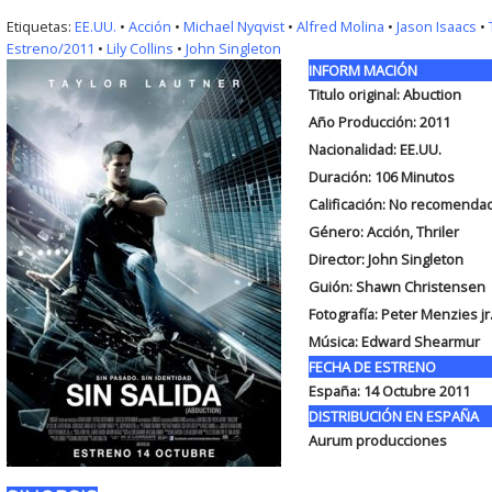
Etiquetas:
EE.UU.
•
Acción
•
Michael Nyqvist
•
Alfred Molina
•
Jason Isaacs
•
Estreno/2011
•
Lily Collins
•
John Singleton
INFORM MACIÓN
Titulo original: Abuction
Año Producción: 2011
Nacionalidad: EE.UU.
Duración: 106
Minutos
Calificación: No recomenda
Género: Acción, Thriler
Director: John Singleton
Guión: Shawn Christensen
Fotografía: Peter Menzies jr
Música: Edward Shearmur
FECHA DE ESTRENO
España: 14 Octubre 2011
DISTRIBUCIÓN EN ESPAÑA
Aurum producciones