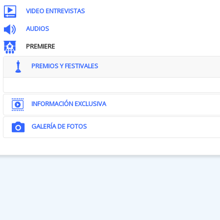
VIDEO ENTREVISTAS
AUDIOS
PREMIERE
PREMIOS Y FESTIVALES
INFORMACIÓN EXCLUSIVA
GALERÍA DE FOTOS
SIN SALIDA empezó como un sencillo pero inspirador germen de una id
Roy Lee y Doug Davison, hace cuatro años. Pero empezó a coger 
posterior entre el guionista Shawn Christensen y los productores de
GALERÍA DE FOTOS
“A Shawn le gusta trabajar con puzles, y se mostró interesado en l
encontrar tu lugar”, asegura la productora Ellen Goldsmith-Vein sobre
el proyecto. “Quedó tan encantado con la idea, que entregó su pr
reunión con Lee”.
Claro que la película depende en gran medida de que el público s
protagonista, Nathan Harper, y todos los productores se mostraron d
mejor elección posible para interpretarlo.