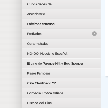
Curiosidades de...
Anecdotario
Próximos estrenos
Festivales
Cortometrajes
LOS OSCARS
GOYAS
NO-DO. Noticiario Español
CÉSAR
El cine de Terence Hill y Bud Spencer
BAFTA
FESTIVAL DE HUELVA 2019
Frases Famosas
FESTIVAL DE CINE DE SEVILLA 2019
Cine Clasificado "S"
Comedia Erótica Italiana
Historia del Cine