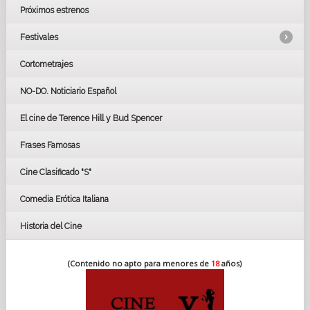
Próximos estrenos
Festivales
Cortometrajes
LOS OSCARS
GOYAS
NO-DO. Noticiario Español
CÉSAR
El cine de Terence Hill y Bud Spencer
BAFTA
FESTIVAL DE HUELVA 2019
Frases Famosas
FESTIVAL DE CINE DE SEVILLA 2019
Cine Clasificado "S"
Comedia Erótica Italiana
Historia del Cine
(Contenido no apto para menores de
18
años)