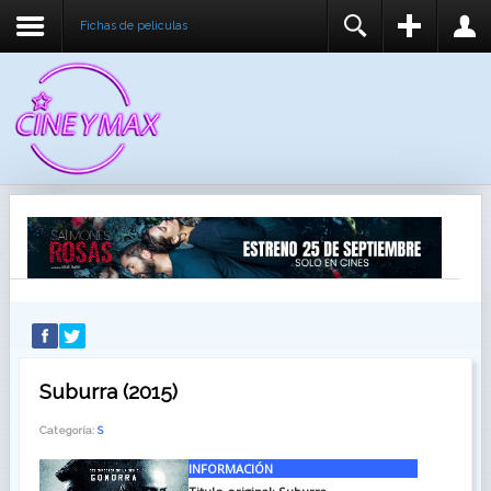
Fichas de peliculas
REGISTER
LOGIN
You need to enable user registration from User
USUARIO
Manager/Options in the backend of Joomla before
this module will activate.
CONTRASEÑA
RECUÉRDEME
IDENTIFICARSE
¿Recordar usuario?
¿Recordar contraseña?
Suburra (2015)
Categoría:
S
INFORMACIÓN