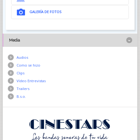
GALERÍA DE FOTOS
Media
Audios
Como se hizo
Clips
Vídeo Entrevistas
Trailers
B.s.o.