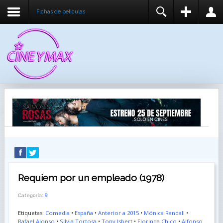
Fichas de peliculas
REGISTER
LOGIN
You need to enable user registration from User
USUARIO
Manager/Options in the backend of Joomla before
this module will activate.
CONTRASEÑA
RECUÉRDEME
IDENTIFICARSE
¿Recordar usuario?
¿Recordar contraseña?
Requiem por un empleado (1978)
Categoría:
R
Etiquetas:
Comedia
•
España
•
Anterior a 2015
•
Mónica Randall
•
Rafael Alonso
•
Silvia Tortosa
•
Tony Isbert
•
Florinda Chico
•
Alfonso