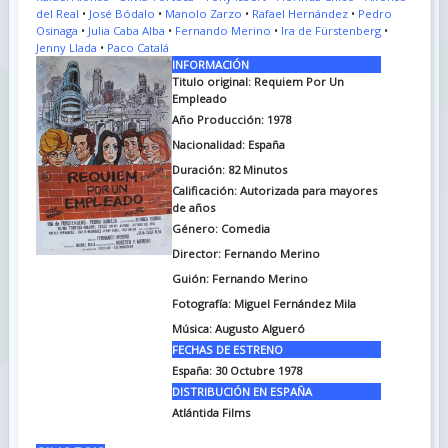
del Real
•
José Bódalo
•
Manolo Zarzo
•
Rafael Hernández
•
Pedro
Osinaga
•
Julia Caba Alba
•
Fernando Merino
•
Ira de Fürstenberg
•
Jenny Llada
•
Paco Catalá
INFORMACIÓN
Titulo original:
Requiem Por Un
Empleado
Año Producción: 1978
Nacionalidad: España
Duración:
82 Minutos
Calificación: Autorizada para mayores
de años
Género: Comedia
Director: Fernando Merino
Guión:
Fernando Merino
Fotografía:
Miguel Fernández Mila
Música:
Augusto Algueró
FECHAS DE ESTRENO
España:
30 Octubre 1978
DISTRIBUCIÓN EN ESPAÑA
Atlántida Films