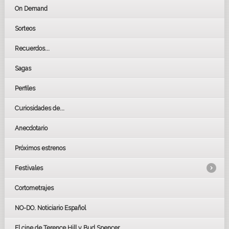
On Demand
Sorteos
Recuerdos...
Sagas
Perfiles
Curiosidades de...
Anecdotario
Próximos estrenos
Festivales
Cortometrajes
LOS OSCARS
GOYAS
NO-DO. Noticiario Español
CÉSAR
El cine de Terence Hill y Bud Spencer
BAFTA