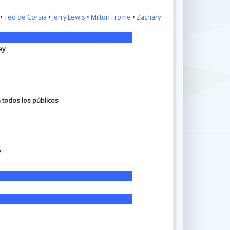
•
Ted de Corsia
•
Jerry Lewis
•
Milton Frome
•
Zachary
ey
a todos los públicos
y