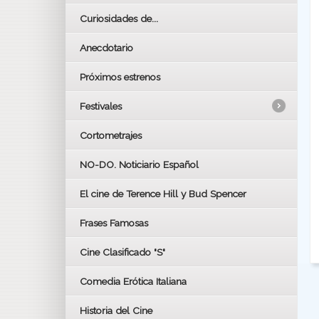
Curiosidades de...
Anecdotario
Próximos estrenos
Festivales
Cortometrajes
LOS OSCARS
GOYAS
NO-DO. Noticiario Español
CÉSAR
El cine de Terence Hill y Bud Spencer
BAFTA
FESTIVAL DE HUELVA 2019
Frases Famosas
FESTIVAL DE CINE DE SEVILLA 2019
Cine Clasificado "S"
Comedia Erótica Italiana
Historia del Cine