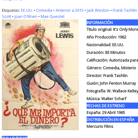
Etiquetas:
EE.UU.
•
Comedia
•
Anterior a 2015
•
Jack Weston
•
Frank Tashlin
Scott
•
Joan O'Brien
•
Mae Questel
INFORMACIÓN
Titulo original: It's Only Mon
Año Producción: 1962
Nacionalidad: EE.UU.
Duración: 83
Minutos
Calificación: Autorizada par
Género: Comedia, Misterio
Director: Frank Tashlin
Guión: John Fenton Murray
Fotografía: W. Wallace Kelle
Música: Walter Scharf
FECHAS DE ESTRENO
España: 29 Abril 1965
DISTRIBUCIÓN EN ESPAÑA
Mercurio Films