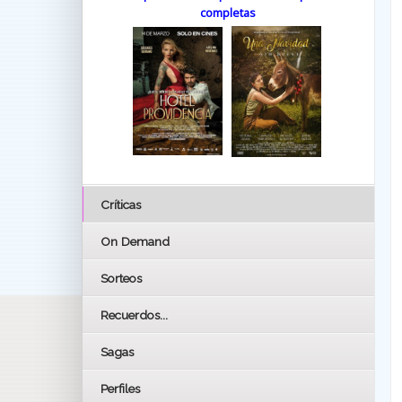
completas
Críticas
On Demand
Sorteos
Recuerdos...
Sagas
Perfiles