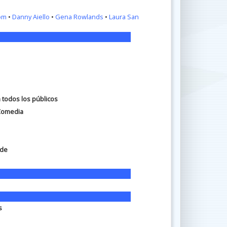
röm
•
Danny Aiello
•
Gena Rowlands
•
Laura San
a todos los públicos
Comedia
nde
s