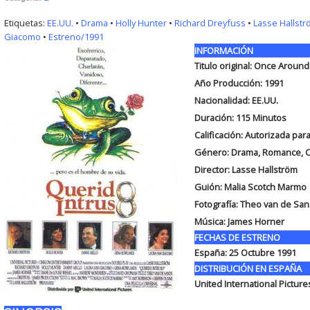
Etiquetas:
EE.UU.
•
Drama
•
Holly Hunter
•
Richard Dreyfuss
•
Lasse Hallst
Giacomo
•
Estreno/1991
INFORMACIÓN
Titulo original:
Once Around
Año Producción: 1991
Nacionalidad: EE.UU.
Duración:
115 Minutos
Calificación: Autorizada par
Género: Drama, Romance, 
Director: Lasse Hallström
Guión:
Malia Scotch Marmo
Fotografía:
Theo van de Sa
Música:
James Horner
FECHAS DE ESTRENO
España:
25 Octubre 1991
DISTRIBUCIÓN EN ESPAÑA
United International Picture