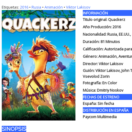
Etiquetas:
2016
•
Rusia
•
Animación
•
Viktor Lakisov
INFORMACIÓN
Titulo original:
Quackerz
Año Producción: 2016
Nacionalidad: Rusia, EE.UU.,
Duración:
81 Minutos
Calificación: Autorizada par
Género: Animación, Aventu
Director: Viktor Lakisov
Guión: Viktor Lakisov, John
Vsevolod Zorin
Fotografía: En Color
Música: Dmitriy Noskov
FECHAS DE ESTRENO
España: Sin fecha
DISTRIBUCIÓN EN ESPAÑA
Paycom Multimedia
SINOPSIS