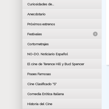
Curiosidades de...
Anecdotario
Próximos estrenos
Festivales
Cortometrajes
LOS OSCARS
GOYAS
NO-DO. Noticiario Español
CÉSAR
El cine de Terence Hill y Bud Spencer
BAFTA
FESTIVAL DE HUELVA 2019
Frases Famosas
FESTIVAL DE CINE DE SEVILLA 2019
Cine Clasificado "S"
Comedia Erótica Italiana
Historia del Cine