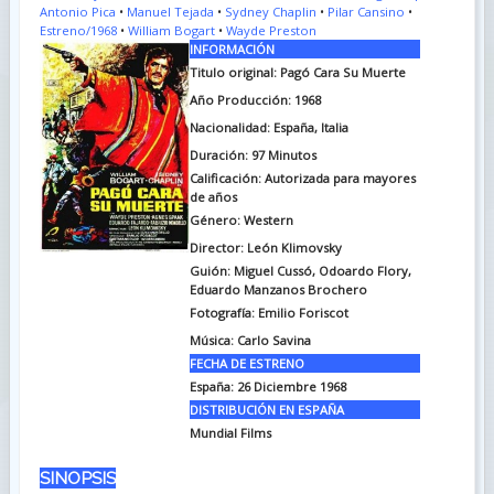
Antonio Pica
•
Manuel Tejada
•
Sydney Chaplin
•
Pilar Cansino
•
Estreno/1968
•
William Bogart
•
Wayde Preston
INFORMACIÓN
Titulo original: Pagó Cara Su Muerte
Año Producción: 1968
Nacionalidad: España, Italia
Duración: 97
Minutos
Calificación: Autorizada para mayores
de años
Género: Western
Director: León Klimovsky
Guión: Miguel Cussó, Odoardo Flory,
Eduardo Manzanos Brochero
Fotografía: Emilio Foriscot
Música: Carlo Savina
FECHA DE ESTRENO
España: 26 Diciembre 1968
DISTRIBUCIÓN EN ESPAÑA
Mundial Films
SINOPSIS