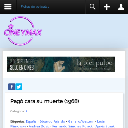
Fichas de peliculas
REGISTER
LOGIN
You need to enable user registration from User
USUARIO
Manager/Options in the backend of Joomla before
this module will activate.
CONTRASEÑA
RECUÉRDEME
IDENTIFICARSE
¿Recordar usuario?
¿Recordar contraseña?
Pagó cara su muerte (1968)
Categoría:
P
Etiquetas:
España
•
Eduardo Fajardo
•
Genero/Western
•
León
Klimovsky
•
Andrea Bosic
•
Fernando Sánchez Polack
•
Agnés Spaak
•