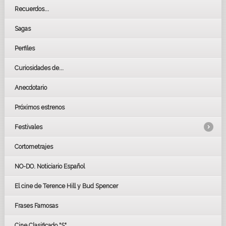
Recuerdos...
Sagas
Perfiles
Curiosidades de...
Anecdotario
Próximos estrenos
Festivales
Cortometrajes
LOS OSCARS
GOYAS
NO-DO. Noticiario Español
CÉSAR
El cine de Terence Hill y Bud Spencer
BAFTA
FESTIVAL DE HUELVA 2019
Frases Famosas
FESTIVAL DE CINE DE SEVILLA 2019
Cine Clasificado "S"