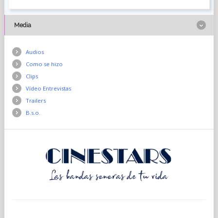
Media
Audios
Como se hizo
Clips
Vídeo Entrevistas
Trailers
B.s.o.