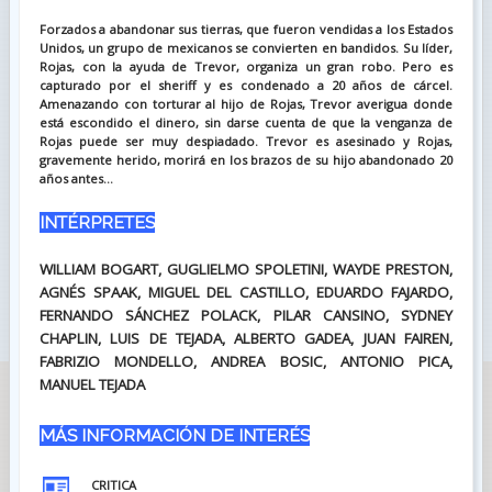
Forzados a abandonar sus tierras, que fueron vendidas a los Estados
Unidos, un grupo de mexicanos se convierten en bandidos. Su líder,
Rojas, con la ayuda de Trevor, organiza un gran robo. Pero es
capturado por el sheriff y es condenado a 20 años de cárcel.
Amenazando con torturar al hijo de Rojas, Trevor averigua donde
está escondido el dinero, sin darse cuenta de que la venganza de
Rojas puede ser muy despiadado. Trevor es asesinado y Rojas,
gravemente herido, morirá en los brazos de su hijo abandonado 20
años antes...
INTÉRPRETES
WILLIAM BOGART, GUGLIELMO SPOLETINI, WAYDE PRESTON,
AGNÉS SPAAK, MIGUEL DEL CASTILLO, EDUARDO FAJARDO,
FERNANDO SÁNCHEZ POLACK, PILAR CANSINO, SYDNEY
CHAPLIN, LUIS DE TEJADA, ALBERTO GADEA, JUAN FAIREN,
FABRIZIO MONDELLO, ANDREA BOSIC, ANTONIO PICA,
MANUEL TEJADA
MÁS INFORMACIÓN DE INTERÉS
CRITICA