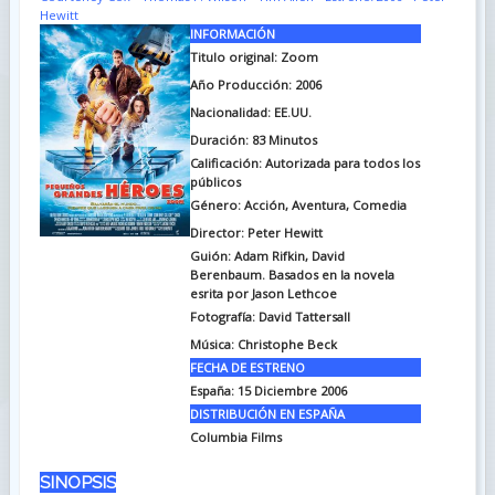
Hewitt
INFORMACIÓN
Titulo original: Zoom
Año Producción: 2006
Nacionalidad: EE.UU.
Duración: 83
Minutos
Calificación: Autorizada para todos los
públicos
Género: Acción, Aventura, Comedia
Director: Peter Hewitt
Guión: Adam Rifkin, David
Berenbaum. Basados en la novela
esrita por Jason Lethcoe
Fotografía: David Tattersall
Música: Christophe Beck
FECHA DE ESTRENO
España: 15 Diciembre 2006
DISTRIBUCIÓN EN ESPAÑA
Columbia Films
SINOPSIS