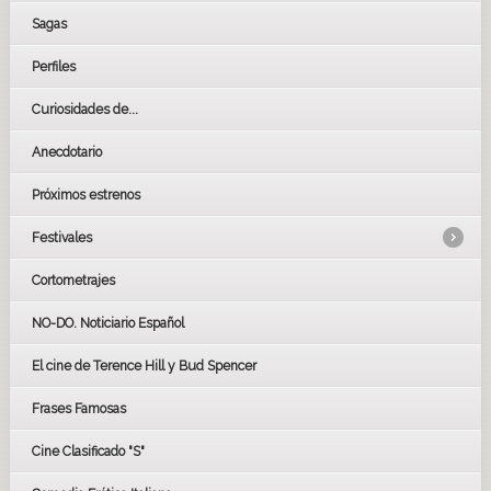
Sagas
Perfiles
Curiosidades de...
Anecdotario
Próximos estrenos
Festivales
Cortometrajes
LOS OSCARS
GOYAS
NO-DO. Noticiario Español
CÉSAR
El cine de Terence Hill y Bud Spencer
BAFTA
FESTIVAL DE HUELVA 2019
Frases Famosas
FESTIVAL DE CINE DE SEVILLA 2019
Cine Clasificado "S"