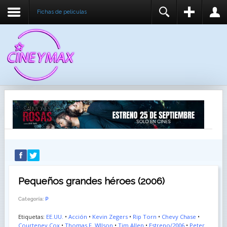
Fichas de peliculas
REGISTER
LOGIN
You need to enable user registration from User
USUARIO
Manager/Options in the backend of Joomla before
this module will activate.
CONTRASEÑA
RECUÉRDEME
IDENTIFICARSE
¿Recordar usuario?
¿Recordar contraseña?
Pequeños grandes héroes (2006)
Categoría:
P
Etiquetas:
EE.UU.
•
Acción
•
Kevin Zegers
•
Rip Torn
•
Chevy Chase
•
Courteney Cox
•
Thomas F. WIlson
•
Tim Allen
•
Estreno/2006
•
Peter