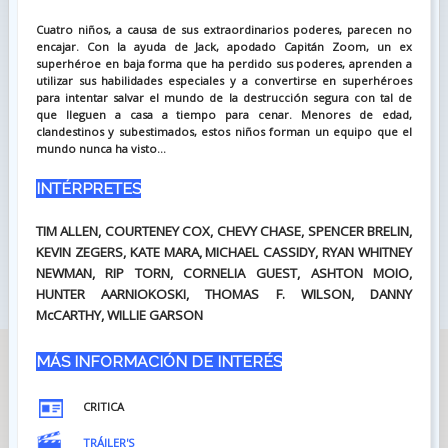
Cuatro niños, a causa de sus extraordinarios poderes, parecen no
encajar. Con la ayuda de Jack, apodado Capitán Zoom, un ex
superhéroe en baja forma que ha perdido sus poderes, aprenden a
utilizar sus habilidades especiales y a convertirse en superhéroes
para intentar salvar el mundo de la destrucción segura con tal de
que lleguen a casa a tiempo para cenar. Menores de edad,
clandestinos y subestimados, estos niños forman un equipo que el
mundo nunca ha visto...
INTÉRPRETES
TIM ALLEN, COURTENEY COX, CHEVY CHASE, SPENCER BRELIN,
KEVIN ZEGERS, KATE MARA, MICHAEL CASSIDY, RYAN WHITNEY
NEWMAN, RIP TORN, CORNELIA GUEST, ASHTON MOIO,
HUNTER AARNIOKOSKI, THOMAS F. WILSON, DANNY
McCARTHY, WILLIE GARSON
MÁS INFORMACIÓN DE INTERÉS
CRITICA
TRÁILER'S