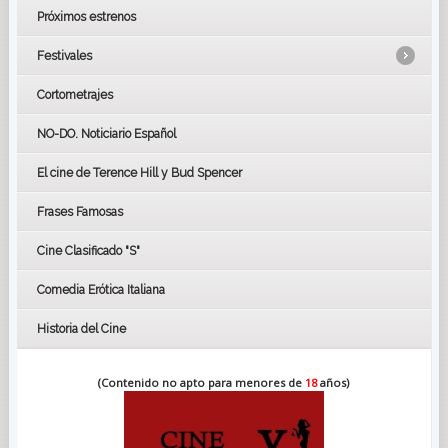
Próximos estrenos
Festivales
Cortometrajes
LOS OSCARS
GOYAS
NO-DO. Noticiario Español
CÉSAR
El cine de Terence Hill y Bud Spencer
BAFTA
FESTIVAL DE HUELVA 2019
Frases Famosas
FESTIVAL DE CINE DE SEVILLA 2019
Cine Clasificado "S"
Comedia Erótica Italiana
Historia del Cine
(Contenido no apto para menores de
18
años)