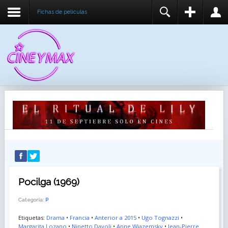
Fichas de peliculas
REGISTER
LOGIN
You need to enable user registration from User
USUARIO
Manager/Options in the backend of Joomla before
this module will activate.
CONTRASEÑA
RECUÉRDEME
IDENTIFICARSE
¿Recordar usuario?
¿Recordar contraseña?
Pocilga (1969)
Categoría:
P
Etiquetas:
Drama
•
Francia
•
Anterior a 2015
•
Ugo Tognazzi
•
Margarita Lozano
•
Ninetto Davoli
•
Anne Wiazemsky
•
Jean-Pierre