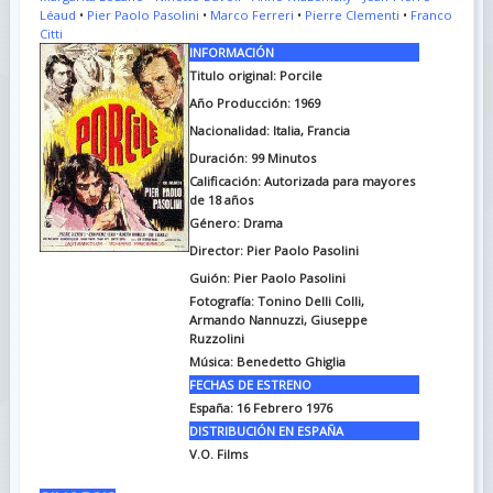
Léaud
•
Pier Paolo Pasolini
•
Marco Ferreri
•
Pierre Clementi
•
Franco
Citti
INFORMACIÓN
Titulo original:
Porcile
Año Producción: 1969
Nacionalidad: Italia, Francia
Duración:
99 Minutos
Calificación: Autorizada para mayores
de 18 años
Género: Drama
Director: Pier Paolo Pasolini
Guión: Pier Paolo Pasolini
Fotografía:
Tonino Delli Colli,
Armando Nannuzzi, Giuseppe
Ruzzolini
Música:
Benedetto Ghiglia
FECHAS DE ESTRENO
España:
16 Febrero 1976
DISTRIBUCIÓN EN ESPAÑA
V.O. Films