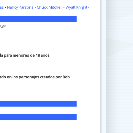
mas
•
Nancy Parsons
•
Chuck Mitchell
•
Wyatt Knight
•
nge
da para menores de 18 años
sado en los personajes creados por Bob