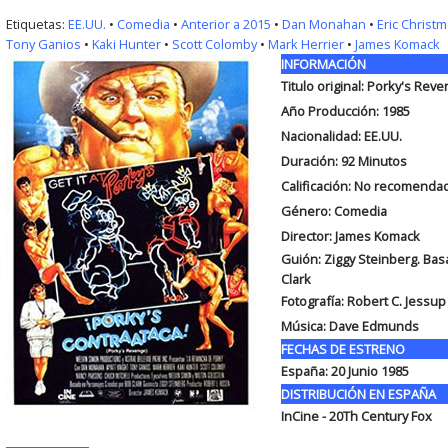
Etiquetas:
EE.UU.
•
Comedia
•
Anterior a 2015
•
Dan Monahan
•
Eric Christ
Tony Ganios
•
Kaki Hunter
•
Scott Colomby
•
Mark Herrier
•
James Komack
INFORMACIÓN
Titulo original:
Porky's Reve
Año Producción: 1985
Nacionalidad: EE.UU.
Duración:
92 Minutos
Calificación: No recomenda
Género: Comedia
Director: James Komack
Guión:
Ziggy Steinberg. Ba
Clark
Fotografía:
Robert C. Jessup
Música:
Dave Edmunds
FECHAS DE ESTRENO
España:
20 Junio 1985
DISTRIBUCIÓN EN ESPAÑA
InCine - 20Th Century Fox