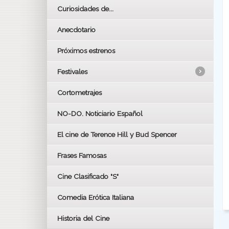
Curiosidades de...
Anecdotario
Próximos estrenos
Festivales
Cortometrajes
LOS OSCARS
GOYAS
NO-DO. Noticiario Español
CÉSAR
El cine de Terence Hill y Bud Spencer
BAFTA
FESTIVAL DE HUELVA 2019
Frases Famosas
FESTIVAL DE CINE DE SEVILLA 2019
Cine Clasificado "S"
Comedia Erótica Italiana
Historia del Cine