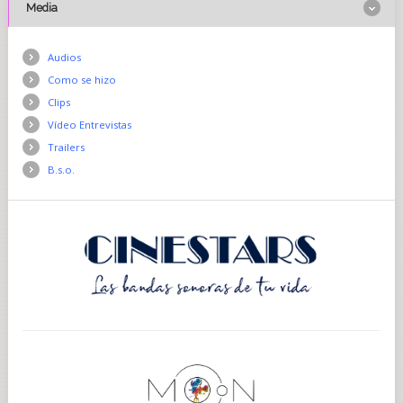
Media
Audios
Como se hizo
Clips
Vídeo Entrevistas
Trailers
B.s.o.