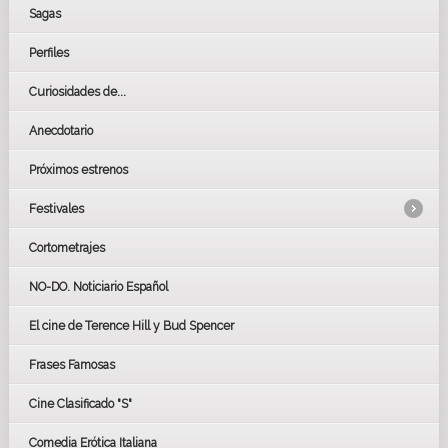
Sagas
Perfiles
Curiosidades de...
Anecdotario
Próximos estrenos
Festivales
Cortometrajes
LOS OSCARS
GOYAS
NO-DO. Noticiario Español
CÉSAR
El cine de Terence Hill y Bud Spencer
BAFTA
FESTIVAL DE HUELVA 2019
Frases Famosas
FESTIVAL DE CINE DE SEVILLA 2019
Cine Clasificado "S"
Comedia Erótica Italiana