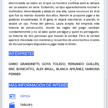
aterrorizada un vídeo en el que un hombre confiesa ante la cámara
ser un asesino en serie. Es Ramón, un tipo aparentemente normal e
inofensivo. Amordazada y atada en una silla, Laura reconoce en él al
que fue su marido durante dos años. Ramón le propone jugar a las
palabras encadenadas. Si él gana, le dejará marcharse; si pierde, le
sacará un ojo. Presa del pánico, Laura acepta. Así empieza esta
historia de persecución, donde las reglas del juego cambian
constantemente y no se sabe quien persigue y quien es perseguido.
La historia de dos personas que buscan la verdad. Pero la verdad
aparece mezclada con mentiras y recuerdos de unos hechos crueles
de dos personajes dispuestos a jugar hasta el límite...
INTÉRPRETES
DARIO GRANDINETTI, GOYA TOLEDO, FERNANDO GUILLÉN,
ERIC BONICATTO, ÁLEX BRULL, BLANCA APILÁNEZ, MARIONA
PERRIER
MÁS INFORMACIÓN DE INTERÉS
CRITICA
TRÁILER'S