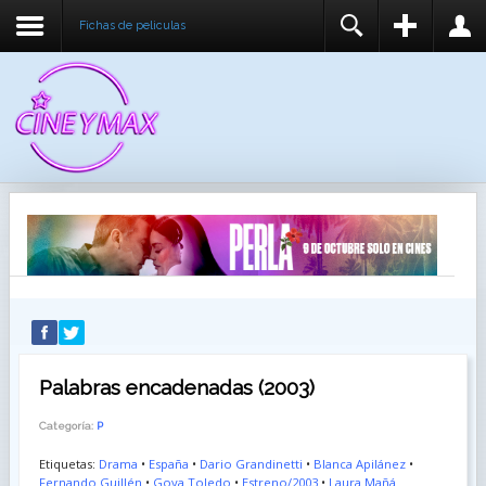
Fichas de peliculas
REGISTER
LOGIN
You need to enable user registration from User
USUARIO
Manager/Options in the backend of Joomla before
this module will activate.
CONTRASEÑA
RECUÉRDEME
IDENTIFICARSE
¿Recordar usuario?
¿Recordar contraseña?
Palabras encadenadas (2003)
Categoría:
P
Etiquetas:
Drama
•
España
•
Dario Grandinetti
•
Blanca Apilánez
•
Fernando Guillén
•
Goya Toledo
•
Estreno/2003
•
Laura Mañá