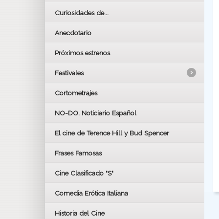
Curiosidades de...
Anecdotario
Próximos estrenos
Festivales
Cortometrajes
LOS OSCARS
GOYAS
NO-DO. Noticiario Español
CÉSAR
El cine de Terence Hill y Bud Spencer
BAFTA
FESTIVAL DE HUELVA 2019
Frases Famosas
FESTIVAL DE CINE DE SEVILLA 2019
Cine Clasificado "S"
Comedia Erótica Italiana
Historia del Cine