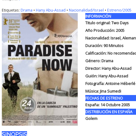
Etiquetas:
Drama
•
Hany Abu-Assad
•
Nacionalidad/Israel
•
Estreno/2005
INFORMACIÓN
Titulo original:
Two Days
Año Producción: 2005
Nacionalidad: Israel, Aleman
Duración:
90 Minutos
Calificación: No recomenda
Género: Drama
Director: Hany Abu-Assad
Guión:
Hany Abu-Assad
Fotografía:
Antoine Héberlé
Música:
Jina Sumedi
FECHAS DE ESTRENO
España:
14 Octubre 2005
DISTRIBUCIÓN EN ESPAÑA
Golem
SINOPSIS