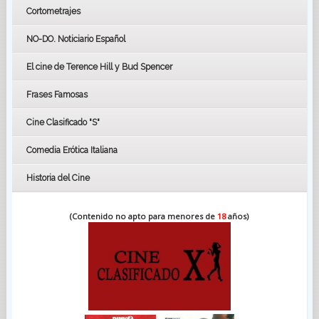
Cortometrajes
LOS OSCARS
GOYAS
NO-DO. Noticiario Español
CÉSAR
El cine de Terence Hill y Bud Spencer
BAFTA
FESTIVAL DE HUELVA 2019
Frases Famosas
FESTIVAL DE CINE DE SEVILLA 2019
Cine Clasificado "S"
Comedia Erótica Italiana
Historia del Cine
(Contenido no apto para menores de
18
años)