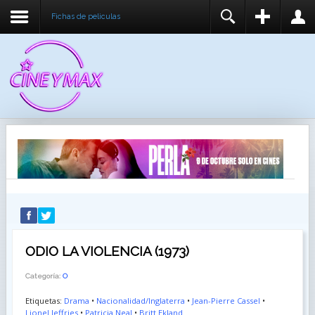
Fichas de peliculas
REGISTER
LOGIN
You need to enable user registration from User
USUARIO
Manager/Options in the backend of Joomla before
this module will activate.
CONTRASEÑA
RECUÉRDEME
IDENTIFICARSE
¿Recordar usuario?
¿Recordar contraseña?
ODIO LA VIOLENCIA (1973)
Categoría:
O
Etiquetas:
Drama
•
Nacionalidad/Inglaterra
•
Jean-Pierre Cassel
•
Lionel Jeffries
•
Patricia Neal
•
Britt Ekland