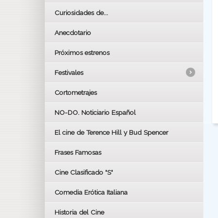
Curiosidades de...
Anecdotario
Próximos estrenos
Festivales
Cortometrajes
LOS OSCARS
GOYAS
NO-DO. Noticiario Español
CÉSAR
El cine de Terence Hill y Bud Spencer
BAFTA
FESTIVAL DE HUELVA 2019
Frases Famosas
FESTIVAL DE CINE DE SEVILLA 2019
Cine Clasificado "S"
Comedia Erótica Italiana
Historia del Cine