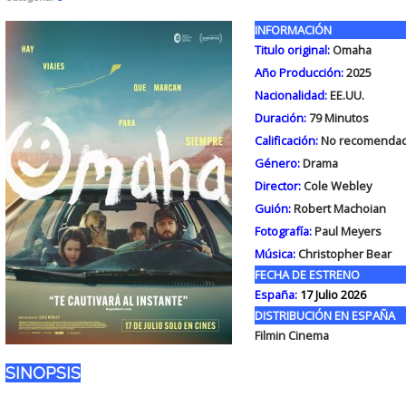
INFORMACIÓN
Titulo original:
Omaha
Año Producción:
2025
Nacionalidad:
EE.UU.
Duración:
79
Minutos
Calificación:
No recomendad
Género:
Drama
Director:
Cole Webley
Guión:
Robert Machoian
Fotografía:
Paul Meyers
Música:
Christopher Bear
FECHA DE ESTRENO
España:
17 Julio 2026
DISTRIBUCIÓN EN ESPAÑA
Filmin Cinema
SINOPSIS