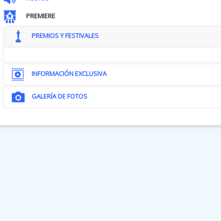
PREMIERE
PREMIOS Y FESTIVALES
INFORMACIÓN EXCLUSIVA
GALERÍA DE FOTOS
NOTAS DEL DIRECTOR...
El guion de Omaha, de Robert Machoian, llegó a mí en un mome
entregarme por completo a una película, a una historia y a un perso
irónicamente, lo único que tengo en común con el viaje de estos pe
experiencia: el amor familiar. Esta verdad universal se hace más e
tiene que enfrentarse a lo impensable por el bien de sus hijos. Todo
de tener padres que nos querían y hemos sobrevivido a la relación 
nuestra naturaleza eterna amar y proteger a esos padres o esos hijo
Es un retrato de la humanidad de un padre en el peor de sus momento
He sido padre casi toda mi vida adulta. Yo tenía 23 años cuando tuvimo
me he sentido como un niño criando a otro niño: sin preparación, sin 
todo momento he sentido la verdad más profunda que he conocido 
Nuestra sociedad ha puesto sobre los hombros de los padres el pes