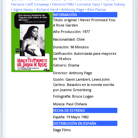
Parsons
•
Jeff Conaway
•
Estreno/1982
•
Lorraine Gary
•
Sylvia Sidney
•
Signe Hasso
•
Richard Herd
•
Anthony Page
•
Ben Piazza
INFORMACIÓN
Titulo original: I Never Promised You
A Rose Garden
Año Producción: 1977
Nacionalidad: Chile
Duración: 96
Minutos
Calificación: Autorizada para mayores
de 18 años
Género: Drama
Director: Anthony Page
Guión: Gavin Lambert, Lewis John
Carlino. Basados en la novela escrita
por Joanne Greenberg
Fotografía: Bruce Logan
Música: Paul Chihara
FECHA DE ESTRENO
España: 19 Mayo 1982
DISTRIBUCIÓN EN ESPAÑA
Daga Films