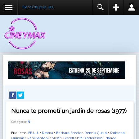
Fichas de peliculas
REGISTER
LOGIN
You need to enable user registration from User
USUARIO
Manager/Options in the backend of Joomla before
this module will activate.
CONTRASEÑA
RECUÉRDEME
IDENTIFICARSE
¿Recordar usuario?
¿Recordar contraseña?
Nunca te prometí un jardín de rosas (1977)
Categoría:
N
Etiquetas:
EE.UU.
•
Drama
•
Barbara Steele
•
Dennis Quaid
•
Kathleen
Quinlan
•
Reni Santoni
•
Susan Tyrrell
•
Bibi Andersson
•
Nancy