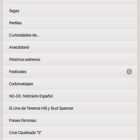
Sagas
Perfiles
Curiosidades de...
Anecdotario
Próximos estrenos
Festivales
Cortometrajes
LOS OSCARS
GOYAS
NO-DO. Noticiario Español
CÉSAR
El cine de Terence Hill y Bud Spencer
BAFTA
FESTIVAL DE HUELVA 2019
Frases Famosas
FESTIVAL DE CINE DE SEVILLA 2019
Cine Clasificado "S"