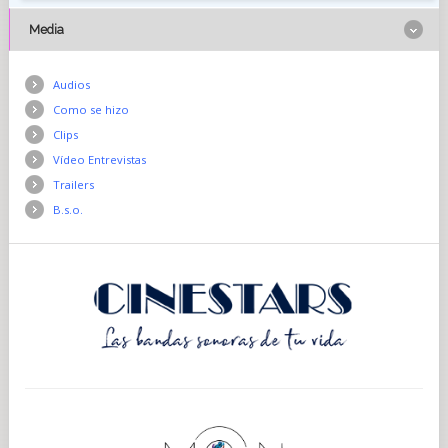
Media
Audios
Como se hizo
Clips
Vídeo Entrevistas
Trailers
B.s.o.