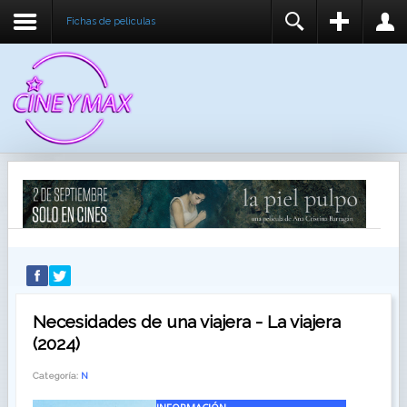
Fichas de peliculas
REGISTER
LOGIN
You need to enable user registration from User
USUARIO
Manager/Options in the backend of Joomla before
this module will activate.
CONTRASEÑA
RECUÉRDEME
IDENTIFICARSE
¿Recordar usuario?
¿Recordar contraseña?
Necesidades de una viajera - La viajera
(2024)
Categoría:
N