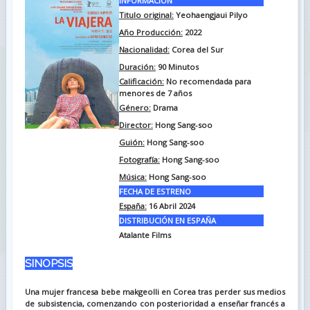
INFORMACIÓN
Titulo original:
Yeohaengjaui Pilyo
Año Producción:
2022
Nacionalidad:
Corea del Sur
Duración:
90
Minutos
Calificación:
No recomendada para
menores de 7 años
Género:
Drama
Director:
Hong Sang-soo
Guión:
Hong Sang-soo
Fotografía:
Hong Sang-soo
Música:
Hong Sang-soo
FECHA DE ESTRENO
España:
16 Abril 2024
DISTRIBUCIÓN EN ESPAÑA
Atalante Films
SINOPSIS
Una mujer francesa bebe makgeolli en Corea tras perder sus medios
de subsistencia, comenzando con posterioridad a enseñar francés a