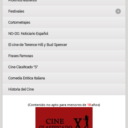
Próximos estrenos
Festivales
Cortometrajes
LOS OSCARS
GOYAS
NO-DO. Noticiario Español
CÉSAR
El cine de Terence Hill y Bud Spencer
BAFTA
FESTIVAL DE HUELVA 2019
Frases Famosas
FESTIVAL DE CINE DE SEVILLA 2019
Cine Clasificado "S"
Comedia Erótica Italiana
Historia del Cine
(Contenido no apto para menores de
18
años)