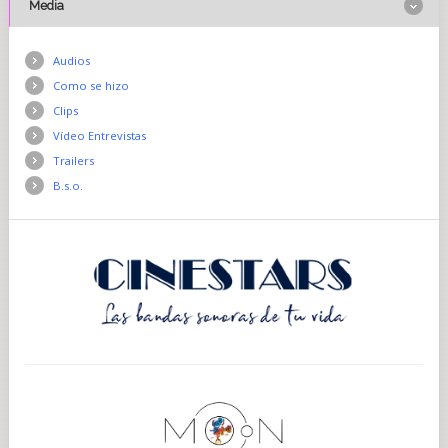
Media
Audios
Como se hizo
Clips
Vídeo Entrevistas
Trailers
B.s.o.