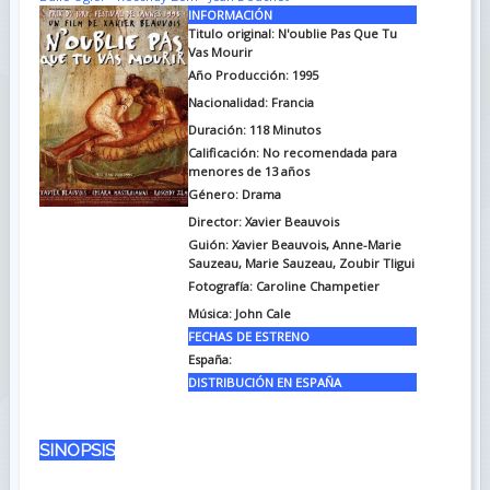
INFORMACIÓN
Titulo original:
N'oublie Pas Que Tu
Vas Mourir
Año Producción: 1995
Nacionalidad: Francia
Duración:
118 Minutos
Calificación: No recomendada para
menores de 13 años
Género: Drama
Director: Xavier Beauvois
Guión:
Xavier Beauvois, Anne-Marie
Sauzeau, Marie Sauzeau, Zoubir Tligui
Fotografía:
Caroline Champetier
Música:
John Cale
FECHAS DE ESTRENO
España:
DISTRIBUCIÓN EN ESPAÑA
SINOPSIS