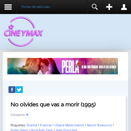
Fichas de peliculas
REGISTER
LOGIN
You need to enable user registration from User
USUARIO
Manager/Options in the backend of Joomla before
this module will activate.
CONTRASEÑA
RECUÉRDEME
IDENTIFICARSE
¿Recordar usuario?
¿Recordar contraseña?
No olvides que vas a morir (1995)
Categoría:
N
Etiquetas:
Drama
•
Francia
•
Chiara Mastroianni
•
Xavier Beauvois
•
Bulle Ogier
•
Roschdy Zem
•
Jean Douchet