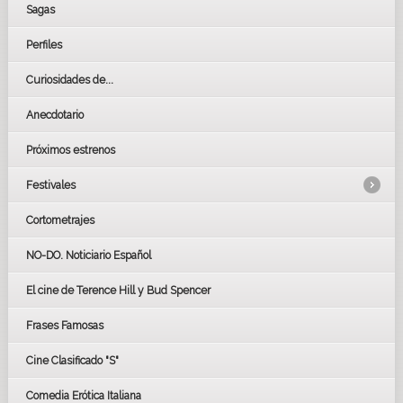
Sagas
Perfiles
Curiosidades de...
Anecdotario
Próximos estrenos
Festivales
Cortometrajes
LOS OSCARS
GOYAS
NO-DO. Noticiario Español
CÉSAR
El cine de Terence Hill y Bud Spencer
BAFTA
FESTIVAL DE HUELVA 2019
Frases Famosas
FESTIVAL DE CINE DE SEVILLA 2019
Cine Clasificado "S"
Comedia Erótica Italiana