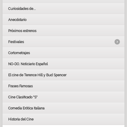
Curiosidades de...
Anecdotario
Próximos estrenos
Festivales
Cortometrajes
LOS OSCARS
GOYAS
NO-DO. Noticiario Español
CÉSAR
El cine de Terence Hill y Bud Spencer
BAFTA
FESTIVAL DE HUELVA 2019
Frases Famosas
FESTIVAL DE CINE DE SEVILLA 2019
Cine Clasificado "S"
Comedia Erótica Italiana
Historia del Cine