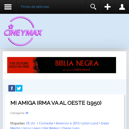
Fichas de peliculas
REGISTER
LOGIN
You need to enable user registration from User
USUARIO
Manager/Options in the backend of Joomla before
this module will activate.
CONTRASEÑA
RECUÉRDEME
IDENTIFICARSE
¿Recordar usuario?
¿Recordar contraseña?
MI AMIGA IRMA VA AL OESTE (1950)
Categoría:
M
Etiquetas:
EE.UU.
•
Comedia
•
Anterior a 2015
•
John Lund
•
Dean
Martin
•
Jerry Lewis
•
Hal Walker
•
Diana Lynn