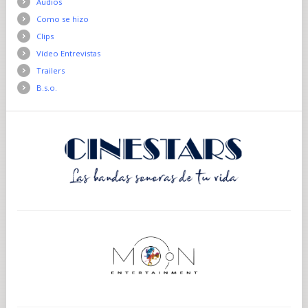
Audios
Como se hizo
Clips
Vídeo Entrevistas
Trailers
B.s.o.