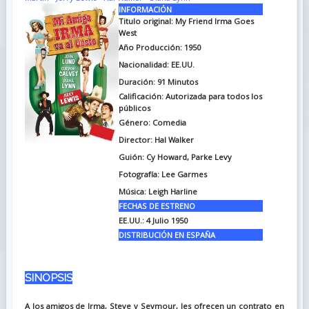
INFORMACIÓN
Titulo original: My Friend Irma Goes
West
Año Producción: 1950
Nacionalidad: EE.UU.
Duración: 91
Minutos
Calificación: Autorizada para todos los
públicos
Género: Comedia
Director: Hal Walker
Guión: Cy Howard, Parke Levy
Fotografía: Lee Garmes
Música: Leigh Harline
FECHAS DE ESTRENO
EE.UU.: 4 Julio 1950
DISTRIBUCIÓN EN ESPAÑA
SINOPSIS
A los amigos de Irma, Steve y Seymour, les ofrecen un contrato en