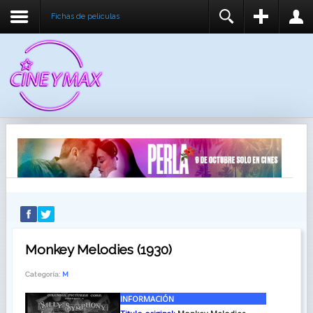
Fichas de peliculas
REGISTER
LOGIN
You need to enable user registration from User
USUARIO
Manager/Options in the backend of Joomla before
this module will activate.
CONTRASEÑA
RECUÉRDEME
IDENTIFICARSE
¿Recordar usuario?
¿Recordar contraseña?
Monkey Melodies (1930)
Categoría:
M
INFORMACIÓN