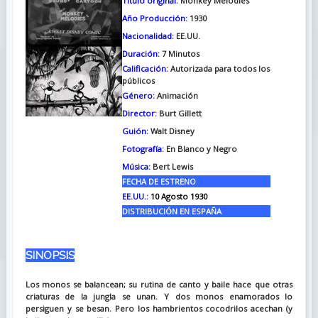
Titulo original:
Monkey Melodies
Año Producción:
1930
Nacionalidad:
EE.UU.
Duración:
7
Minutos
Calificación:
Autorizada para todos los
públicos
Género:
Animación
Director:
Burt Gillett
Guión:
Walt Disney
Fotografía:
En Blanco y Negro
Música:
Bert Lewis
FECHA DE ESTRENO
EE.UU.:
10 Agosto 1930
DISTRIBUCIÓN EN ESPAÑA
SINOPSIS
Los monos se balancean; su rutina de canto y baile hace que otras
criaturas de la jungla se unan. Y dos monos enamorados lo
persiguen y se besan. Pero los hambrientos cocodrilos acechan (y