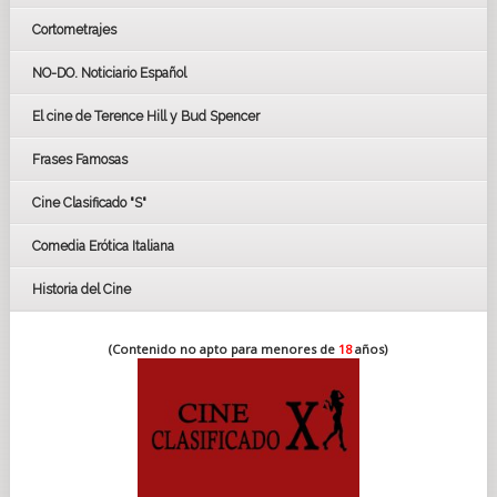
Cortometrajes
LOS OSCARS
GOYAS
NO-DO. Noticiario Español
CÉSAR
El cine de Terence Hill y Bud Spencer
BAFTA
FESTIVAL DE HUELVA 2019
Frases Famosas
FESTIVAL DE CINE DE SEVILLA 2019
Cine Clasificado "S"
Comedia Erótica Italiana
Historia del Cine
(Contenido no apto para menores de
18
años)